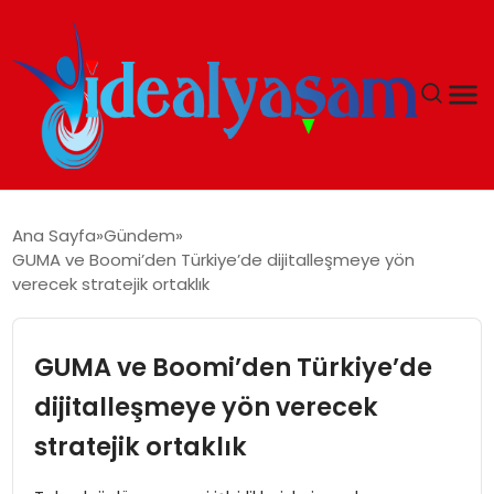
ANASAYFA
Ana Sayfa
Gündem
GUMA ve Boomi’den Türkiye’de dijitalleşmeye yön
GÜNDEM
verecek stratejik ortaklık
EKONOMI
GUMA ve Boomi’den Türkiye’de
İDEAL YAŞAM
dijitalleşmeye yön verecek
stratejik ortaklık
İDEAL SPOR