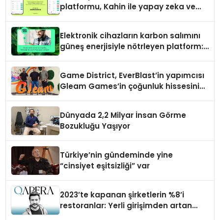
platformu, Kahin ile yapay zeka ve
blokzinciri ekosistemini birleştiriyor
Elektronik cihazların karbon salımını
güneş enerjisiyle nötrleyen platform:
Greenzy
Game District, EverBlast’in yapımcısı
Gleam Games’in çoğunluk hissesini
satın aldı
Dünyada 2,2 Milyar İnsan Görme
Bozukluğu Yaşıyor
Türkiye’nin gündeminde yine
“cinsiyet eşitsizliği” var
2023’te kapanan şirketlerin %8’i
restoranlar: Yerli girişimden artan
maliyetlere çözüm