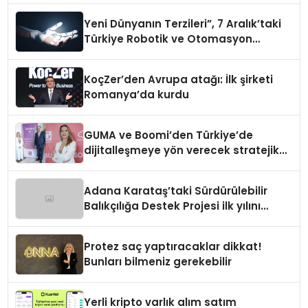
Yeni Dünyanın Terzileri”, 7 Aralık’taki
Türkiye Robotik ve Otomasyon
Zirvesi’nde, üçüncü kez bir araya
geliyor
KoçZer’den Avrupa atağı: İlk şirketi
Romanya’da kurdu
GUMA ve Boomi’den Türkiye’de
dijitalleşmeye yön verecek stratejik
ortaklık
Adana Karataş’taki Sürdürülebilir
Balıkçılığa Destek Projesi ilk yılını
tamamladı
Protez saç yaptıracaklar dikkat!
Bunları bilmeniz gerekebilir
Yerli kripto varlık alım satım