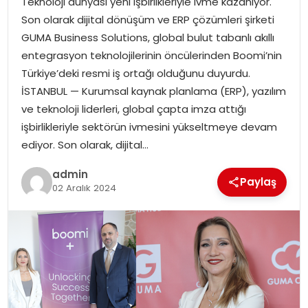
Teknoloji dünyası yeni işbirlikleriyle ivme kazanıyor.
YAŞAM
Son olarak dijital dönüşüm ve ERP çözümleri şirketi
GUMA Business Solutions, global bulut tabanlı akıllı
MAGAZIN
entegrasyon teknolojilerinin öncülerinden Boomi’nin
Türkiye’deki resmi iş ortağı olduğunu duyurdu.
SAĞLIK
İSTANBUL — Kurumsal kaynak planlama (ERP), yazılım
ve teknoloji liderleri, global çapta imza attığı
SOSYAL HABER
işbirlikleriyle sektörün ivmesini yükseltmeye devam
ediyor. Son olarak, dijital…
admin
Paylaş
02 Aralık 2024