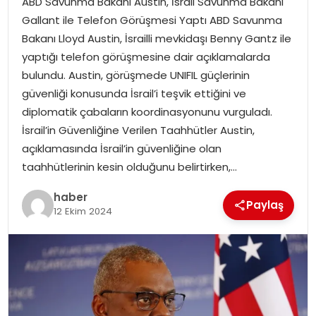
ABD Savunma Bakanı Austin, İsrail Savunma Bakanı
YAŞAM
Gallant ile Telefon Görüşmesi Yaptı ABD Savunma
Bakanı Lloyd Austin, İsrailli mevkidaşı Benny Gantz ile
MAGAZIN
yaptığı telefon görüşmesine dair açıklamalarda
bulundu. Austin, görüşmede UNIFIL güçlerinin
SAĞLIK
güvenliği konusunda İsrail’i teşvik ettiğini ve
diplomatik çabaların koordinasyonunu vurguladı.
SOSYAL HABER
İsrail’in Güvenliğine Verilen Taahhütler Austin,
açıklamasında İsrail’in güvenliğine olan
taahhütlerinin kesin olduğunu belirtirken,…
haber
Paylaş
12 Ekim 2024