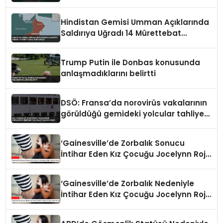
Hindistan Gemisi Umman Açıklarında
Saldırıya Uğradı 14 Mürettebat
Kurtarıldı
Trump Putin ile Donbas konusunda
anlaşmadıklarını belirtti
DSÖ: Fransa’da norovirüs vakalarının
görüldüğü gemideki yolcular tahliye
edildi
‘Gainesville’de Zorbalık Sonucu
İntihar Eden Kız Çocuğu Jocelynn Rojo
Carranza’
‘Gainesville’de Zorbalık Nedeniyle
İntihar Eden Kız Çocuğu Jocelynn Rojo
Carranza’