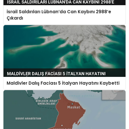
İsrail Saldırıları Lübnan’da Can Kaybını 2988’e
Çıkardı
Maldivler Dalış Faciası 5 İtalyan Hayatını Kaybetti