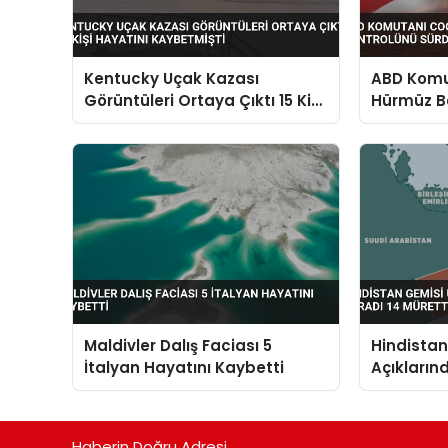
Kentucky Uçak Kazası
ABD Komut
Görüntüleri Ortaya Çıktı 15 Kişi
Hürmüz B
Hayatını Kaybetmişti
Sürdürdü
Maldivler Dalış Faciası 5
Hindista
İtalyan Hayatını Kaybetti
Açıkların
Müretteba
Haberin Doğru Adresi