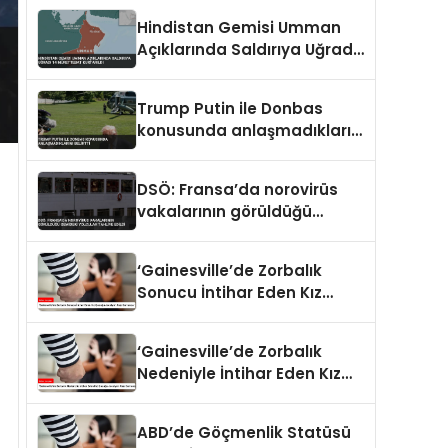
Hindistan Gemisi Umman
Açıklarında Saldırıya Uğradı
14 Mürettebat Kurtarıldı
Trump Putin ile Donbas
konusunda anlaşmadıklarını
belirtti
DSÖ: Fransa’da norovirüs
vakalarının görüldüğü
gemideki yolcular tahliye
edildi
‘Gainesville’de Zorbalık
Sonucu İntihar Eden Kız
Çocuğu Jocelynn Rojo
Carranza’
‘Gainesville’de Zorbalık
Nedeniyle İntihar Eden Kız
Çocuğu Jocelynn Rojo
Carranza’
ABD’de Göçmenlik Statüsü