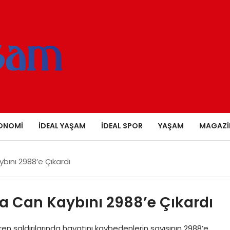
ONOMI
İDEAL YAŞAM
İDEAL SPOR
YAŞAM
MAGAZI
ybını 2988’e Çıkardı
’da Can Kaybını 2988’e Çıkardı
süren saldırılarında hayatını kaybedenlerin sayısının 2988’e