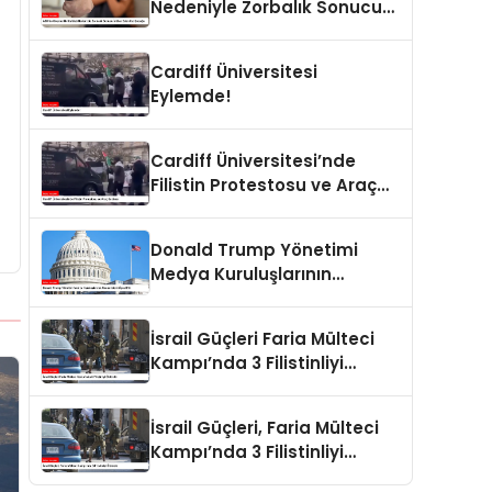
Nedeniyle Zorbalık Sonucu
İntihar Eden Kız Çocuğu
Cardiff Üniversitesi
Eylemde!
Cardiff Üniversitesi’nde
Filistin Protestosu ve Araç
Saldırısı
Donald Trump Yönetimi
Medya Kuruluşlarının
Aboneliklerini İptal Etti
İsrail Güçleri Faria Mülteci
Kampı’nda 3 Filistinliyi
Öldürdü
İsrail Güçleri, Faria Mülteci
Kampı’nda 3 Filistinliyi
Öldürdü