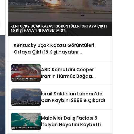
Kentucky Uçak Kazası Görüntüleri
Ortaya Çıktı 15 Kişi Hayatını
Kaybetmişti
ABD Komutanı Cooper
İran’ın Hürmüz Boğazı
Kontrolünü Sürdürdüğünü
Vurguladı
İsrail Saldırıları Lübnan’da
Can Kaybını 2988’e Çıkardı
Maldivler Dalış Faciası 5
İtalyan Hayatını Kaybetti