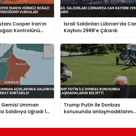
anı Cooper İran’ın
İsrail Saldırıları Lübnan’da Ca
oğazı Kontrolünü
Kaybını 2988’e Çıkardı
ğünü Vurguladı
n Gemisi Umman
Trump Putin ile Donbas
da Saldırıya Uğradı 14
konusunda anlaşmadıklarını
t Kurtarıldı
belirtti