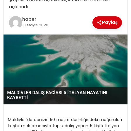
YAŞAM
açıklandı.
MAGAZIN
haber
Paylaş
18 Mayıs 2026
SAĞLIK
SOSYAL HABER
Maldivler’de denizin 50 metre derinliğindeki mağaraları
keşfetmek amacıyla tüplü dalış yapan 5 kişilik İtalyan