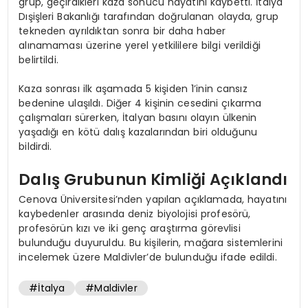
grup, geçirdikleri kaza sonucu hayatını kaybetti. İtalya
Dışişleri Bakanlığı tarafından doğrulanan olayda, grup
tekneden ayrıldıktan sonra bir daha haber
alınamaması üzerine yerel yetkililere bilgi verildiği
belirtildi.
Kaza sonrası ilk aşamada 5 kişiden 1’inin cansız
bedenine ulaşıldı. Diğer 4 kişinin cesedini çıkarma
çalışmaları sürerken, İtalyan basını olayın ülkenin
yaşadığı en kötü dalış kazalarından biri olduğunu
bildirdi.
Dalış Grubunun Kimliği Açıklandı
Cenova Üniversitesi’nden yapılan açıklamada, hayatını
kaybedenler arasında deniz biyolojisi profesörü,
profesörün kızı ve iki genç araştırma görevlisi
bulunduğu duyuruldu. Bu kişilerin, mağara sistemlerini
incelemek üzere Maldivler’de bulunduğu ifade edildi.
#İtalya
#Maldivler