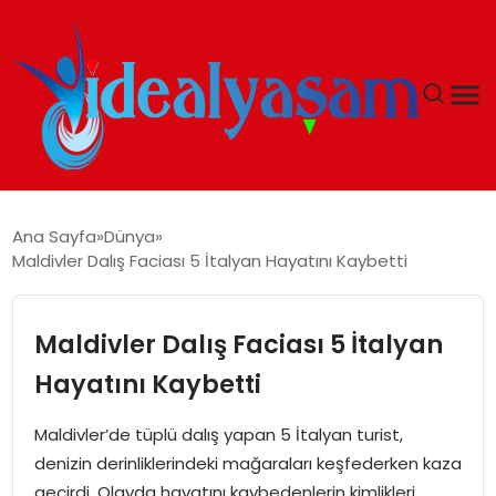
ANASAYFA
Ana Sayfa
Dünya
Maldivler Dalış Faciası 5 İtalyan Hayatını Kaybetti
GÜNDEM
EKONOMI
Maldivler Dalış Faciası 5 İtalyan
Hayatını Kaybetti
İDEAL YAŞAM
Maldivler’de tüplü dalış yapan 5 İtalyan turist,
İDEAL SPOR
denizin derinliklerindeki mağaraları keşfederken kaza
geçirdi. Olayda hayatını kaybedenlerin kimlikleri