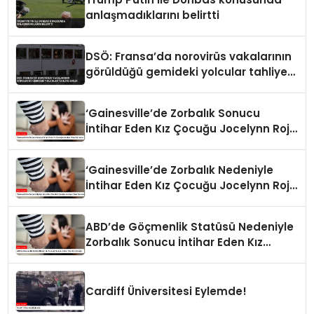
anlaşmadıklarını belirtti
DSÖ: Fransa’da norovirüs vakalarının
görüldüğü gemideki yolcular tahliye
edildi
‘Gainesville’de Zorbalık Sonucu
İntihar Eden Kız Çocuğu Jocelynn Rojo
Carranza’
‘Gainesville’de Zorbalık Nedeniyle
İntihar Eden Kız Çocuğu Jocelynn Rojo
Carranza’
ABD’de Göçmenlik Statüsü Nedeniyle
Zorbalık Sonucu İntihar Eden Kız
Çocuğu
Cardiff Üniversitesi Eylemde!