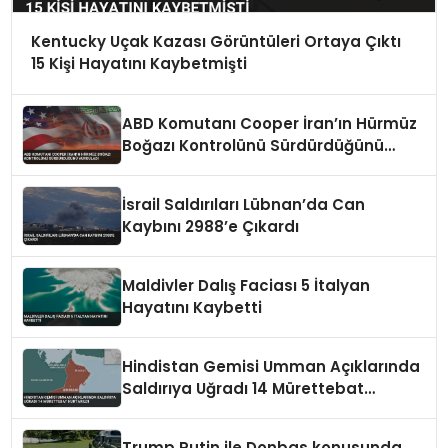
Kentucky Uçak Kazası Görüntüleri Ortaya Çıktı
15 Kişi Hayatını Kaybetmişti
ABD Komutanı Cooper İran’ın Hürmüz
Boğazı Kontrolünü Sürdürdüğünü
Vurguladı
İsrail Saldırıları Lübnan’da Can
Kaybını 2988’e Çıkardı
Maldivler Dalış Faciası 5 İtalyan
Hayatını Kaybetti
Hindistan Gemisi Umman Açıklarında
Saldırıya Uğradı 14 Mürettebat
Kurtarıldı
Trump Putin ile Donbas konusunda