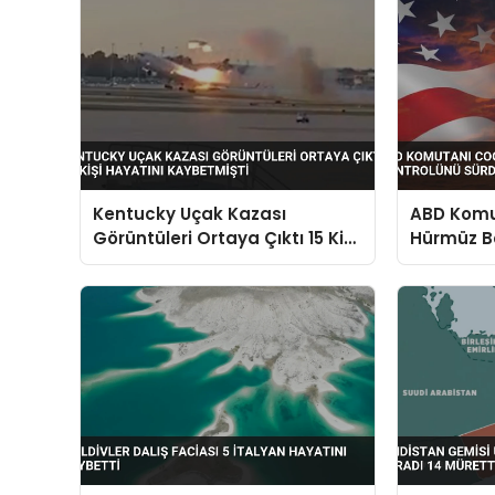
Kentucky Uçak Kazası
ABD Komut
Görüntüleri Ortaya Çıktı 15 Kişi
Hürmüz B
Hayatını Kaybetmişti
Sürdürdü