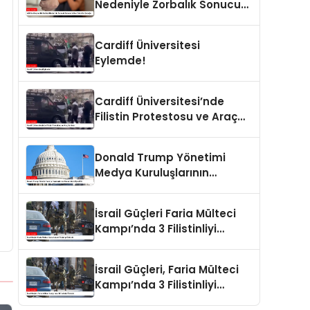
Nedeniyle Zorbalık Sonucu
İntihar Eden Kız Çocuğu
Cardiff Üniversitesi
Eylemde!
Cardiff Üniversitesi’nde
Filistin Protestosu ve Araç
Saldırısı
Donald Trump Yönetimi
Medya Kuruluşlarının
Aboneliklerini İptal Etti
İsrail Güçleri Faria Mülteci
Kampı’nda 3 Filistinliyi
Öldürdü
İsrail Güçleri, Faria Mülteci
Kampı’nda 3 Filistinliyi
Öldürdü