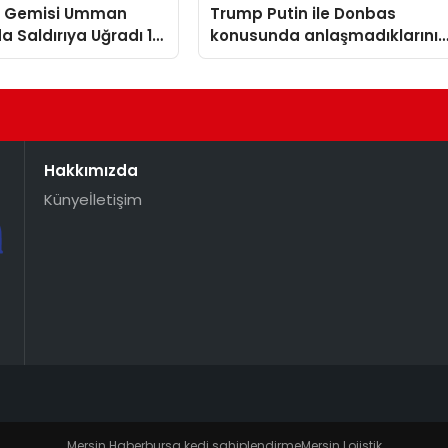
n Gemisi Umman
Trump Putin ile Donbas
da Saldırıya Uğradı 14
konusunda anlaşmadıklarını
t Kurtarıldı
belirtti
Hakkımızda
Künye
İletişim
Mersin Haber
bursa kedi sahiplendirme
Mersin Lojistik