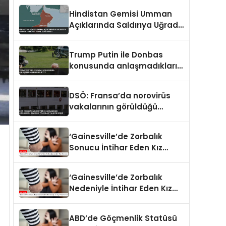
Hindistan Gemisi Umman
Açıklarında Saldırıya Uğradı
14 Mürettebat Kurtarıldı
Trump Putin ile Donbas
konusunda anlaşmadıklarını
belirtti
DSÖ: Fransa’da norovirüs
vakalarının görüldüğü
gemideki yolcular tahliye
edildi
‘Gainesville’de Zorbalık
Sonucu İntihar Eden Kız
Çocuğu Jocelynn Rojo
Carranza’
‘Gainesville’de Zorbalık
Nedeniyle İntihar Eden Kız
Çocuğu Jocelynn Rojo
Carranza’
ABD’de Göçmenlik Statüsü