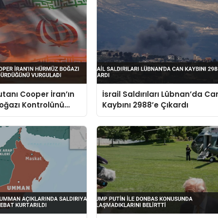
anı Cooper İran’ın
İsrail Saldırıları Lübnan’da Ca
oğazı Kontrolünü
Kaybını 2988’e Çıkardı
ğünü Vurguladı