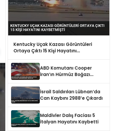
Kentucky Uçak Kazası Görüntüleri
Ortaya Çıktı 15 Kişi Hayatını
Kaybetmişti
ABD Komutanı Cooper
İran’ın Hürmüz Boğazı
Kontrolünü Sürdürdüğünü
Vurguladı
İsrail Saldırıları Lübnan’da
Can Kaybını 2988’e Çıkardı
Maldivler Dalış Faciası 5
İtalyan Hayatını Kaybetti