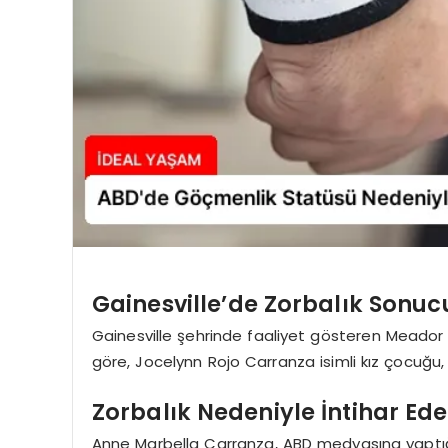
Gainesville’de Zorbalık Sonucu
Gainesville şehrinde faaliyet gösteren Meador 
göre, Jocelynn Rojo Carranza isimli kız çocuğu, 
Zorbalık Nedeniyle İntihar E
Anne Marbella Carranza, ABD medyasına yaptığı