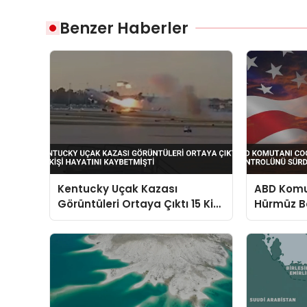
Benzer Haberler
Kentucky Uçak Kazası
ABD Komut
Görüntüleri Ortaya Çıktı 15 Kişi
Hürmüz B
Hayatını Kaybetmişti
Sürdürdü