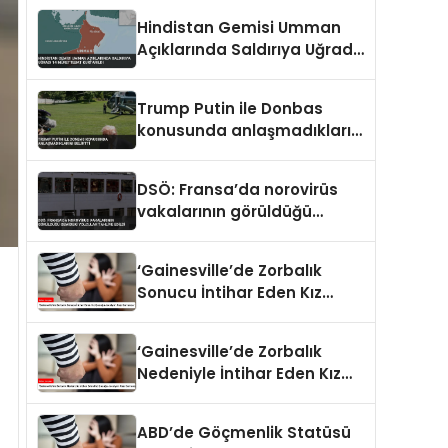
Hindistan Gemisi Umman
Açıklarında Saldırıya Uğradı
14 Mürettebat Kurtarıldı
Trump Putin ile Donbas
konusunda anlaşmadıklarını
belirtti
DSÖ: Fransa’da norovirüs
vakalarının görüldüğü
gemideki yolcular tahliye
edildi
‘Gainesville’de Zorbalık
Sonucu İntihar Eden Kız
Çocuğu Jocelynn Rojo
Carranza’
‘Gainesville’de Zorbalık
Nedeniyle İntihar Eden Kız
Çocuğu Jocelynn Rojo
Carranza’
ABD’de Göçmenlik Statüsü