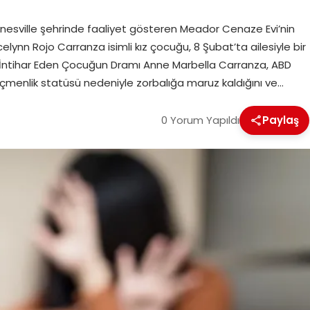
ainesville şehrinde faaliyet gösteren Meador Cenaze Evi’nin
lynn Rojo Carranza isimli kız çocuğu, 8 Şubat’ta ailesiyle bir
e İntihar Eden Çocuğun Dramı Anne Marbella Carranza, ABD
çmenlik statüsü nedeniyle zorbalığa maruz kaldığını ve…
0 Yorum Yapıldı
Paylaş