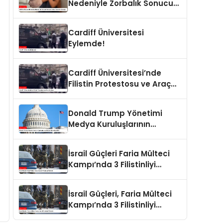
Nedeniyle Zorbalık Sonucu
İntihar Eden Kız Çocuğu
Cardiff Üniversitesi
Eylemde!
Cardiff Üniversitesi’nde
Filistin Protestosu ve Araç
Saldırısı
Donald Trump Yönetimi
Medya Kuruluşlarının
Aboneliklerini İptal Etti
İsrail Güçleri Faria Mülteci
Kampı’nda 3 Filistinliyi
Öldürdü
İsrail Güçleri, Faria Mülteci
Kampı’nda 3 Filistinliyi
Öldürdü