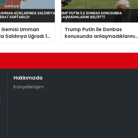
n Gemisi Umman
Trump Putin ile Donbas
da Saldırıya Uğradı 14
konusunda anlaşmadıklarını
t Kurtarıldı
belirtti
Hakkımızda
Künye
İletişim