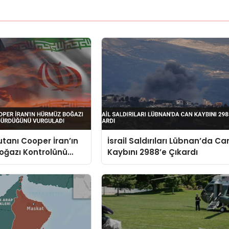
anı Cooper İran’ın
İsrail Saldırıları Lübnan’da Ca
oğazı Kontrolünü
Kaybını 2988’e Çıkardı
ğünü Vurguladı