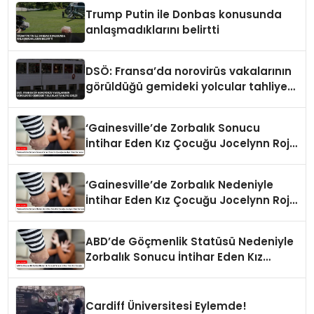
Trump Putin ile Donbas konusunda
anlaşmadıklarını belirtti
DSÖ: Fransa’da norovirüs vakalarının
görüldüğü gemideki yolcular tahliye
edildi
‘Gainesville’de Zorbalık Sonucu
İntihar Eden Kız Çocuğu Jocelynn Rojo
Carranza’
‘Gainesville’de Zorbalık Nedeniyle
İntihar Eden Kız Çocuğu Jocelynn Rojo
Carranza’
ABD’de Göçmenlik Statüsü Nedeniyle
Zorbalık Sonucu İntihar Eden Kız
Çocuğu
Cardiff Üniversitesi Eylemde!