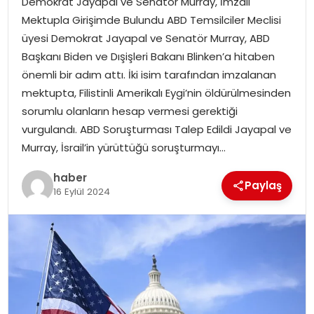
Demokrat Jayapal ve Senatör Murray, İmzalı
YAŞAM
Mektupla Girişimde Bulundu ABD Temsilciler Meclisi
üyesi Demokrat Jayapal ve Senatör Murray, ABD
MAGAZIN
Başkanı Biden ve Dışişleri Bakanı Blinken’a hitaben
önemli bir adım attı. İki isim tarafından imzalanan
SAĞLIK
mektupta, Filistinli Amerikalı Eygi’nin öldürülmesinden
sorumlu olanların hesap vermesi gerektiği
SOSYAL HABER
vurgulandı. ABD Soruşturması Talep Edildi Jayapal ve
Murray, İsrail’in yürüttüğü soruşturmayı…
haber
Paylaş
16 Eylül 2024