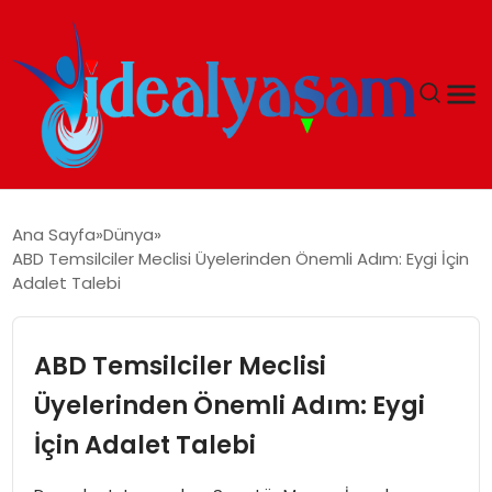
ANASAYFA
Ana Sayfa
Dünya
ABD Temsilciler Meclisi Üyelerinden Önemli Adım: Eygi İçin
GÜNDEM
Adalet Talebi
EKONOMI
ABD Temsilciler Meclisi
İDEAL YAŞAM
Üyelerinden Önemli Adım: Eygi
İçin Adalet Talebi
İDEAL SPOR