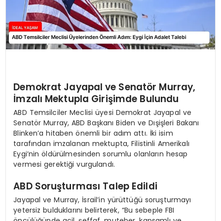
Demokrat Jayapal ve Senatör Murray,
İmzalı Mektupla Girişimde Bulundu
ABD Temsilciler Meclisi üyesi Demokrat Jayapal ve
Senatör Murray, ABD Başkanı Biden ve Dışişleri Bakanı
Blinken’a hitaben önemli bir adım attı. İki isim
tarafından imzalanan mektupta, Filistinli Amerikalı
Eygi’nin öldürülmesinden sorumlu olanların hesap
vermesi gerektiği vurgulandı.
ABD Soruşturması Talep Edildi
Jayapal ve Murray, İsrail’in yürüttüğü soruşturmayı
yetersiz bulduklarını belirterek, “Bu sebeple FBI
öncülüğünde acil, şeffaf, muteber, kapsamlı ve