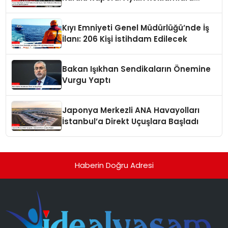
Milyonlarca Lira Cezai İşlem Uygulandı
Kıyı Emniyeti Genel Müdürlüğü’nde İş
İlanı: 206 Kişi İstihdam Edilecek
Bakan Işıkhan Sendikaların Önemine
Vurgu Yaptı
Japonya Merkezli ANA Havayolları
İstanbul’a Direkt Uçuşlara Başladı
Haberin Doğru Adresi