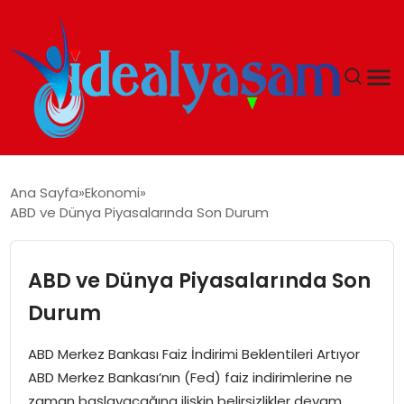
ANASAYFA
Ana Sayfa
Ekonomi
ABD ve Dünya Piyasalarında Son Durum
GÜNDEM
EKONOMI
ABD ve Dünya Piyasalarında Son
Durum
İDEAL YAŞAM
ABD Merkez Bankası Faiz İndirimi Beklentileri Artıyor
İDEAL SPOR
ABD Merkez Bankası’nın (Fed) faiz indirimlerine ne
zaman başlayacağına ilişkin belirsizlikler devam