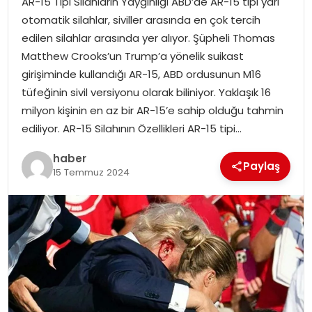
AR-15 Tipi Silahların Yaygınlığı ABD’de AR-15 tipi yarı
YAŞAM
otomatik silahlar, siviller arasında en çok tercih
edilen silahlar arasında yer alıyor. Şüpheli Thomas
MAGAZIN
Matthew Crooks’un Trump’a yönelik suikast
girişiminde kullandığı AR-15, ABD ordusunun M16
SAĞLIK
tüfeğinin sivil versiyonu olarak biliniyor. Yaklaşık 16
milyon kişinin en az bir AR-15’e sahip olduğu tahmin
SOSYAL HABER
ediliyor. AR-15 Silahının Özellikleri AR-15 tipi…
haber
Paylaş
15 Temmuz 2024