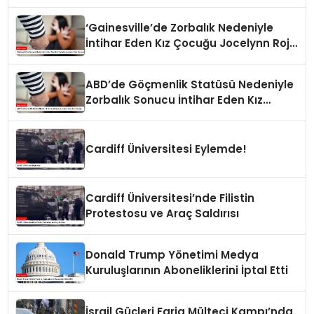
Carranza’
‘Gainesville’de Zorbalık Nedeniyle
İntihar Eden Kız Çocuğu Jocelynn Rojo
Carranza’
ABD’de Göçmenlik Statüsü Nedeniyle
Zorbalık Sonucu İntihar Eden Kız
Çocuğu
Cardiff Üniversitesi Eylemde!
Cardiff Üniversitesi’nde Filistin
Protestosu ve Araç Saldırısı
Donald Trump Yönetimi Medya
Kuruluşlarının Aboneliklerini İptal Etti
İsrail Güçleri Faria Mülteci Kampı’nda