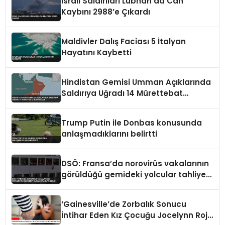
İsrail Saldırıları Lübnan’da Can
Kaybını 2988’e Çıkardı
Maldivler Dalış Faciası 5 İtalyan
Hayatını Kaybetti
Hindistan Gemisi Umman Açıklarında
Saldırıya Uğradı 14 Mürettebat
Kurtarıldı
Trump Putin ile Donbas konusunda
anlaşmadıklarını belirtti
DSÖ: Fransa’da norovirüs vakalarının
görüldüğü gemideki yolcular tahliye
edildi
‘Gainesville’de Zorbalık Sonucu
İntihar Eden Kız Çocuğu Jocelynn Rojo