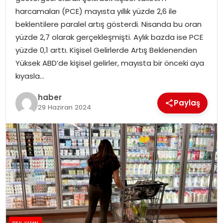
YAŞAM
harcamaları (PCE) mayısta yıllık yüzde 2,6 ile
beklentilere paralel artış gösterdi. Nisanda bu oran
MAGAZIN
yüzde 2,7 olarak gerçekleşmişti. Aylık bazda ise PCE
yüzde 0,1 arttı. Kişisel Gelirlerde Artış Beklenenden
SAĞLIK
Yüksek ABD’de kişisel gelirler, mayısta bir önceki aya
kıyasla…
SOSYAL HABER
haber
Paylaş
29 Haziran 2024