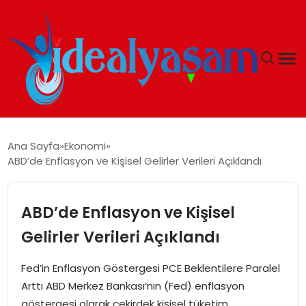
ANASAYFA
Ana Sayfa
Ekonomi
ABD’de Enflasyon ve Kişisel Gelirler Verileri Açıklandı
GÜNDEM
EKONOMI
ABD’de Enflasyon ve Kişisel
Gelirler Verileri Açıklandı
İDEAL YAŞAM
Fed’in Enflasyon Göstergesi PCE Beklentilere Paralel
İDEAL SPOR
Arttı ABD Merkez Bankası‘nın (Fed) enflasyon
göstergesi olarak çekirdek kişisel tüketim