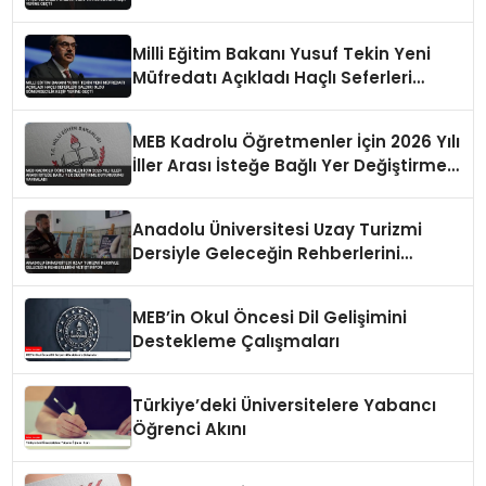
Saldırı Oldu Sömürgecilik Keşif Yerine
Geçti
Milli Eğitim Bakanı Yusuf Tekin Yeni
Müfredatı Açıkladı Haçlı Seferleri
Saldırı Oldu Sömürgecilik Keşif Yerine
Geçti
MEB Kadrolu Öğretmenler İçin 2026 Yılı
İller Arası İsteğe Bağlı Yer Değiştirme
Duyurusunu Yayımladı
Anadolu Üniversitesi Uzay Turizmi
Dersiyle Geleceğin Rehberlerini
Yetiştiriyor
MEB’in Okul Öncesi Dil Gelişimini
Destekleme Çalışmaları
Türkiye’deki Üniversitelere Yabancı
Öğrenci Akını