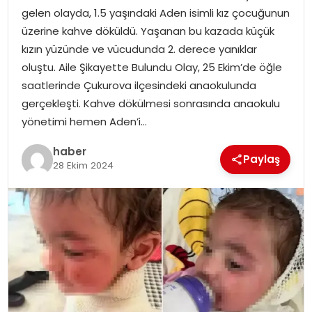
YAŞAM
gelen olayda, 1.5 yaşındaki Aden isimli kız çocuğunun
üzerine kahve döküldü. Yaşanan bu kazada küçük
MAGAZIN
kızın yüzünde ve vücudunda 2. derece yanıklar
oluştu. Aile Şikayette Bulundu Olay, 25 Ekim’de öğle
SAĞLIK
saatlerinde Çukurova ilçesindeki anaokulunda
gerçekleşti. Kahve dökülmesi sonrasında anaokulu
SOSYAL HABER
yönetimi hemen Aden’i…
haber
Paylaş
28 Ekim 2024