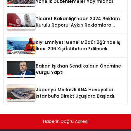
Yönelik Düzenlemeler Yayımlandı
Ticaret Bakanlığı’ndan 2024 Reklam
Kurulu Raporu: Aykırı Reklamlara
Milyonlarca Lira Cezai İşlem Uygulandı
Kıyı Emniyeti Genel Müdürlüğü’nde İş
İlanı: 206 Kişi İstihdam Edilecek
Bakan Işıkhan Sendikaların Önemine
Vurgu Yaptı
Japonya Merkezli ANA Havayolları
İstanbul’a Direkt Uçuşlara Başladı
Haberin Doğru Adresi