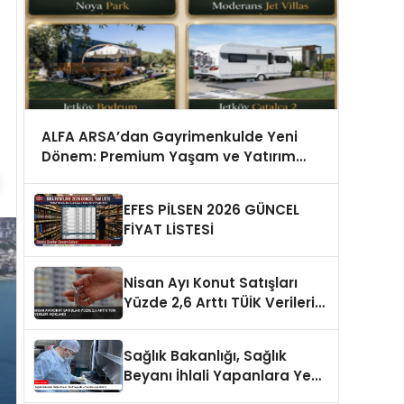
ALFA ARSA’dan Gayrimenkulde Yeni
Dönem: Premium Yaşam ve Yatırım
Fırsatları Bir Arada
EFES PİLSEN 2026 GÜNCEL
FİYAT LİSTESİ
Nisan Ayı Konut Satışları
Yüzde 2,6 Arttı TÜİK Verileri
Açıklandı
Sağlık Bakanlığı, Sağlık
Beyanı İhlali Yapanlara Yeni
Cezalar Getirdi