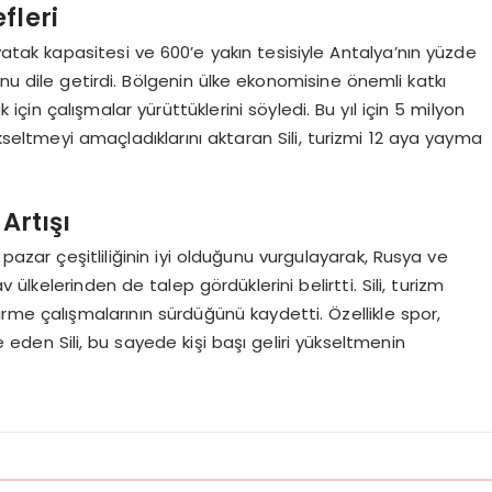
fleri
n yatak kapasitesi ve 600’e yakın tesisiyle Antalya’nın yüzde
nu dile getirdi. Bölgenin ülke ekonomisine önemli katkı
k için çalışmalar yürüttüklerini söyledi. Bu yıl için 5 milyon
yükseltmeyi amaçladıklarını aktaran Sili, turizmi 12 aya yayma
Artışı
 pazar çeşitliliğinin iyi olduğunu vurgulayarak, Rusya ve
lkelerinden de talep gördüklerini belirtti. Sili, turizm
ndirme çalışmalarının sürdüğünü kaydetti. Özellikle spor,
de eden Sili, bu sayede kişi başı geliri yükseltmenin