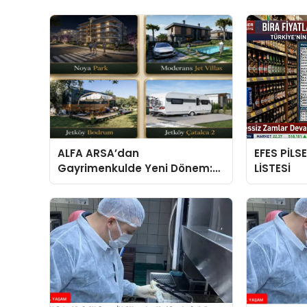
ALFA ARSA’dan
EFES PİLS
Gayrimenkulde Yeni Dönem:
LİSTESİ
Premium Yaşam ve Yatırım
Fırsatları Bir Arada