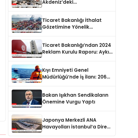
Akdeniz’deki
Popülasyonuna Karşı Alınan
Önlemler
Ticaret Bakanlığı İthalat
Gözetimine Yönelik
Düzenlemeler Yayımlandı
Ticaret Bakanlığı’ndan 2024
Reklam Kurulu Raporu: Aykırı
Reklamlara Milyonlarca Lira
Cezai İşlem Uygulandı
Kıyı Emniyeti Genel
Müdürlüğü’nde İş İlanı: 206
Kişi İstihdam Edilecek
Bakan Işıkhan Sendikaların
Önemine Vurgu Yaptı
Japonya Merkezli ANA
Havayolları İstanbul’a Direkt
Uçuşlara Başladı