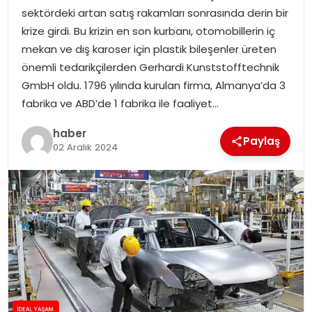
YAŞAM
sektördeki artan satış rakamları sonrasında derin bir
krize girdi. Bu krizin en son kurbanı, otomobillerin iç
MAGAZIN
mekan ve dış karoser için plastik bileşenler üreten
önemli tedarikçilerden Gerhardi Kunststofftechnik
SAĞLIK
GmbH oldu. 1796 yılında kurulan firma, Almanya’da 3
fabrika ve ABD’de 1 fabrika ile faaliyet…
SOSYAL HABER
haber
Paylaş
02 Aralık 2024