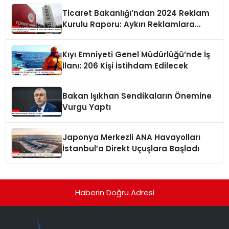
Ticaret Bakanlığı’ndan 2024 Reklam
Kurulu Raporu: Aykırı Reklamlara
Milyonlarca Lira Cezai İşlem Uygulandı
Kıyı Emniyeti Genel Müdürlüğü’nde İş
İlanı: 206 Kişi İstihdam Edilecek
Bakan Işıkhan Sendikaların Önemine
Vurgu Yaptı
Japonya Merkezli ANA Havayolları
İstanbul’a Direkt Uçuşlara Başladı
Haberin Doğru Adresi