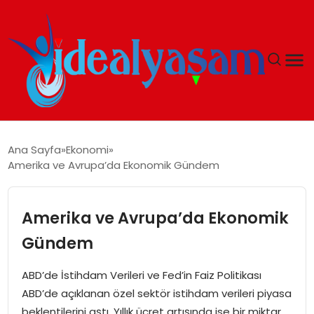
ANASAYFA
Ana Sayfa
Ekonomi
Amerika ve Avrupa’da Ekonomik Gündem
GÜNDEM
EKONOMI
Amerika ve Avrupa’da Ekonomik
Gündem
İDEAL YAŞAM
ABD’de İstihdam Verileri ve Fed’in Faiz Politikası
İDEAL SPOR
ABD’de açıklanan özel sektör istihdam verileri piyasa
beklentilerini aştı. Yıllık ücret artışında ise bir miktar