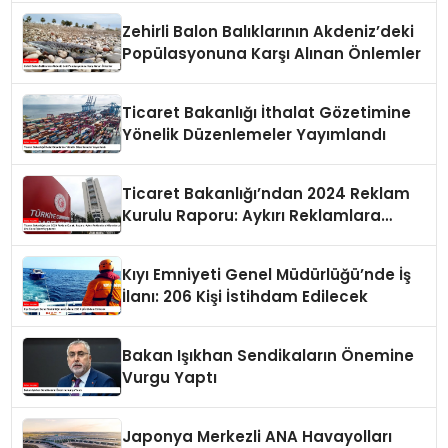
Zehirli Balon Balıklarının Akdeniz’deki
Popülasyonuna Karşı Alınan Önlemler
Ticaret Bakanlığı İthalat Gözetimine
Yönelik Düzenlemeler Yayımlandı
Ticaret Bakanlığı’ndan 2024 Reklam
Kurulu Raporu: Aykırı Reklamlara
Milyonlarca Lira Cezai İşlem Uygulandı
Kıyı Emniyeti Genel Müdürlüğü’nde İş
İlanı: 206 Kişi İstihdam Edilecek
Bakan Işıkhan Sendikaların Önemine
Vurgu Yaptı
Japonya Merkezli ANA Havayolları