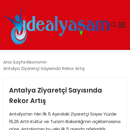
ANASAYFA
Ana Sayfa
Ekonomi
Antalya Ziyaretçi Sayısında Rekor Artış
GÜNDEM
EKONOMI
Antalya Ziyaretçi Sayısında
Rekor Artış
İDEAL YAŞAM
Antalya’nın Yılın İlk 5 Ayındaki Ziyaretçi Sayısı Yüzde
İDEAL SPOR
16,26 Arttı Kültür ve Turizm Bakanlığı‘nın açıklamasına
göre, Antalya’nın bu yılın ilk 5 ayında ağırladığı