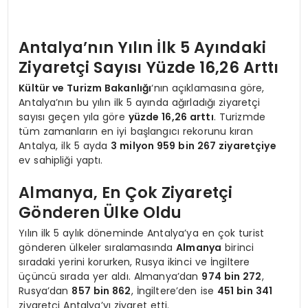
Antalya’nın Yılın İlk 5 Ayındaki
Ziyaretçi Sayısı Yüzde 16,26 Arttı
Kültür ve Turizm Bakanlığı
‘nın açıklamasına göre,
Antalya’nın bu yılın ilk 5 ayında ağırladığı ziyaretçi
sayısı geçen yıla göre
yüzde 16,26 arttı
. Turizmde
tüm zamanların en iyi başlangıcı rekorunu kıran
Antalya, ilk 5 ayda
3 milyon 959 bin 267 ziyaretçiye
ev sahipliği yaptı.
Almanya, En Çok Ziyaretçi
Gönderen Ülke Oldu
Yılın ilk 5 aylık döneminde Antalya’ya en çok turist
gönderen ülkeler sıralamasında
Almanya
birinci
sıradaki yerini korurken, Rusya ikinci ve İngiltere
üçüncü sırada yer aldı. Almanya’dan
974 bin 272
,
Rusya’dan
857 bin 862
, İngiltere’den ise
451 bin 341
ziyaretçi Antalya’yı ziyaret etti.