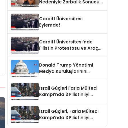
Nedeniyle Zorbalık Sonucu
İntihar Eden Kız Çocuğu
Cardiff Üniversitesi
Eylemde!
Cardiff Üniversitesi’nde
Filistin Protestosu ve Araç
Saldırısı
Donald Trump Yönetimi
Medya Kuruluşlarının
Aboneliklerini İptal Etti
İsrail Güçleri Faria Mülteci
Kampı’nda 3 Filistinliyi
Öldürdü
İsrail Güçleri, Faria Mülteci
Kampı’nda 3 Filistinliyi
Öldürdü