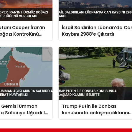
anı Cooper İran’ın
İsrail Saldırıları Lübnan’da Ca
oğazı Kontrolünü
Kaybını 2988’e Çıkardı
ğünü Vurguladı
n Gemisi Umman
Trump Putin ile Donbas
da Saldırıya Uğradı 14
konusunda anlaşmadıklarını
t Kurtarıldı
belirtti