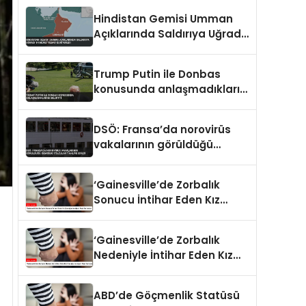
Hindistan Gemisi Umman
Açıklarında Saldırıya Uğradı
14 Mürettebat Kurtarıldı
Trump Putin ile Donbas
konusunda anlaşmadıklarını
belirtti
DSÖ: Fransa’da norovirüs
vakalarının görüldüğü
gemideki yolcular tahliye
edildi
‘Gainesville’de Zorbalık
Sonucu İntihar Eden Kız
Çocuğu Jocelynn Rojo
Carranza’
‘Gainesville’de Zorbalık
Nedeniyle İntihar Eden Kız
Çocuğu Jocelynn Rojo
Carranza’
ABD’de Göçmenlik Statüsü