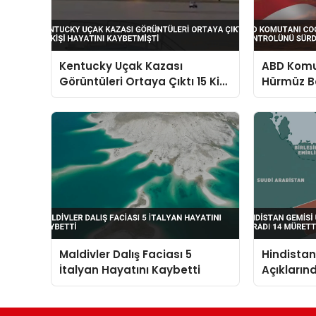
Kentucky Uçak Kazası
ABD Komut
Görüntüleri Ortaya Çıktı 15 Kişi
Hürmüz B
Hayatını Kaybetmişti
Sürdürdü
Maldivler Dalış Faciası 5
Hindista
İtalyan Hayatını Kaybetti
Açıkların
Müretteba