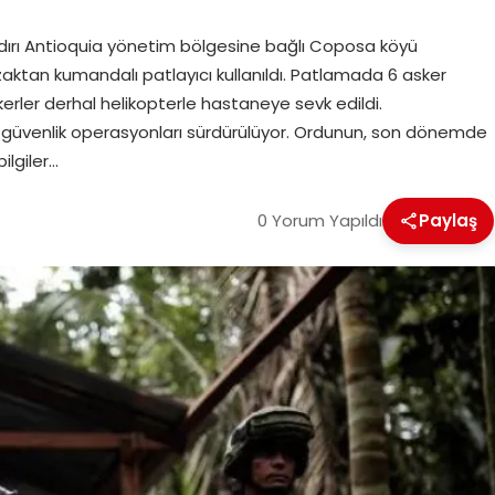
dırı Antioquia yönetim bölgesine bağlı Coposa köyü
uzaktan kumandalı patlayıcı kullanıldı. Patlamada 6 asker
skerler derhal helikopterle hastaneye sevk edildi.
güvenlik operasyonları sürdürülüyor. Ordunun, son dönemde
bilgiler…
0 Yorum Yapıldı
Paylaş