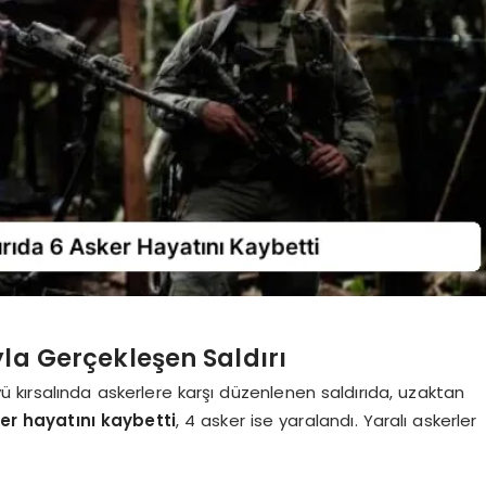
la Gerçekleşen Saldırı
kırsalında askerlere karşı düzenlenen saldırıda, uzaktan
er hayatını kaybetti
, 4 asker ise yaralandı. Yaralı askerler