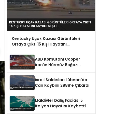
Kentucky Uçak Kazası Görüntüleri
Ortaya Çıktı 15 Kişi Hayatını
Kaybetmişti
ABD Komutanı Cooper
İran’ın Hürmüz Boğazı
Kontrolünü Sürdürdüğünü
Vurguladı
İsrail Saldırıları Lübnan’da
Can Kaybını 2988’e Çıkardı
Maldivler Dalış Faciası 5
İtalyan Hayatını Kaybetti