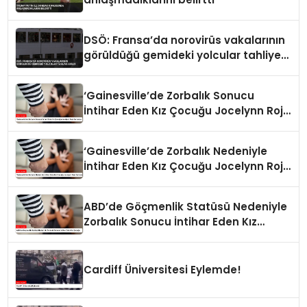
DSÖ: Fransa’da norovirüs vakalarının
görüldüğü gemideki yolcular tahliye
edildi
‘Gainesville’de Zorbalık Sonucu
İntihar Eden Kız Çocuğu Jocelynn Rojo
Carranza’
‘Gainesville’de Zorbalık Nedeniyle
İntihar Eden Kız Çocuğu Jocelynn Rojo
Carranza’
ABD’de Göçmenlik Statüsü Nedeniyle
Zorbalık Sonucu İntihar Eden Kız
Çocuğu
Cardiff Üniversitesi Eylemde!