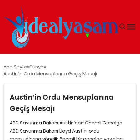
ANASAYFA
Ana Sayfa
Dünya
Austin’in Ordu Mensuplarına Geçiş Mesajı
GÜNDEM
EKONOMI
Austin’in Ordu Mensuplarına
Geçiş Mesajı
İDEAL YAŞAM
ABD Savunma Bakanı Austin’den Önemli Genelge
İDEAL SPOR
ABD Savunma Bakanı Lloyd Austin, ordu
mensuplarına yönelik önemli bir genelge yayınladı.