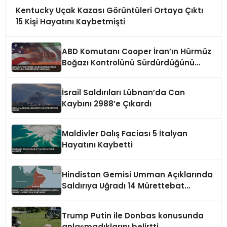
Kentucky Uçak Kazası Görüntüleri Ortaya Çıktı
15 Kişi Hayatını Kaybetmişti
ABD Komutanı Cooper İran’ın Hürmüz
Boğazı Kontrolünü Sürdürdüğünü
Vurguladı
İsrail Saldırıları Lübnan’da Can
Kaybını 2988’e Çıkardı
Maldivler Dalış Faciası 5 İtalyan
Hayatını Kaybetti
Hindistan Gemisi Umman Açıklarında
Saldırıya Uğradı 14 Mürettebat
Kurtarıldı
Trump Putin ile Donbas konusunda
anlaşmadıklarını belirtti