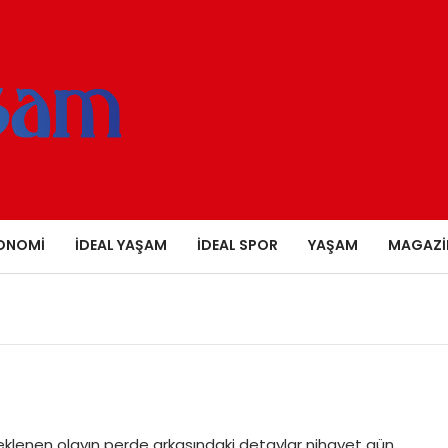
ONOMI
İDEAL YAŞAM
İDEAL SPOR
YAŞAM
MAGAZI
!
beklenen olayın perde arkasındaki detaylar nihayet gün