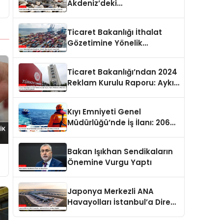
Akdeniz’deki
Popülasyonuna Karşı Alınan
Önlemler
Ticaret Bakanlığı İthalat
Gözetimine Yönelik
Düzenlemeler Yayımlandı
Ticaret Bakanlığı’ndan 2024
Reklam Kurulu Raporu: Aykırı
Reklamlara Milyonlarca Lira
Cezai İşlem Uygulandı
Kıyı Emniyeti Genel
Müdürlüğü’nde İş İlanı: 206
Kişi İstihdam Edilecek
Bakan Işıkhan Sendikaların
Önemine Vurgu Yaptı
Japonya Merkezli ANA
Havayolları İstanbul’a Direkt
Uçuşlara Başladı