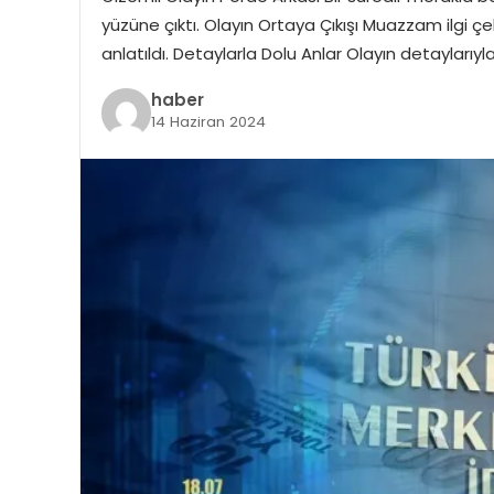
yüzüne çıktı. Olayın Ortaya Çıkışı Muazzam ilgi çek
anlatıldı. Detaylarla Dolu Anlar Olayın detaylarıyla
haber
14 Haziran 2024