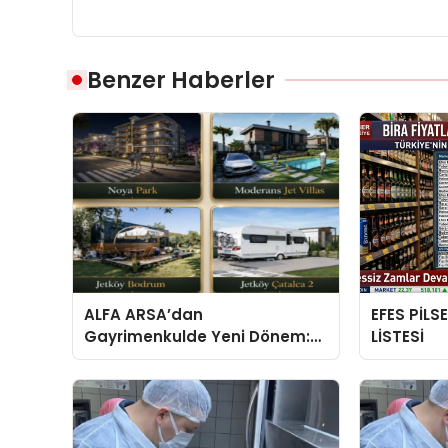
Benzer Haberler
ALFA ARSA’dan
EFES PİLS
Gayrimenkulde Yeni Dönem:
LİSTESİ
Premium Yaşam ve Yatırım
Fırsatları Bir Arada