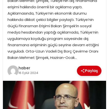
Bakan Mehmet Şimşek, Türkiye’nin dış finansmana
YAŞAM
erişimi hakkında önemli bir açıklama yaptı.
Açıklamasında, Türkiye’nin ekonomik durumu
MAGAZIN
hakkında dikkat çekici bilgiler paylaştı. Türkiye’nin
Güçlü Finansman Erişimi Bakan Şimşek’in sosyal
SAĞLIK
medya hesabından yaptığı açıklamada, Türkiye’nin
uygulamaya koyduğu program sayesinde dış
SOSYAL HABER
finansmana erişiminin güçlü seyrine devam ettiğini
vurguladı. Orta-Uzun Vadeli Dış Borç Çevirme Oranı
Bakan Mehmet Şimşek, Haziran-Ocak…
haber
Paylaş
16 Eylül 2024