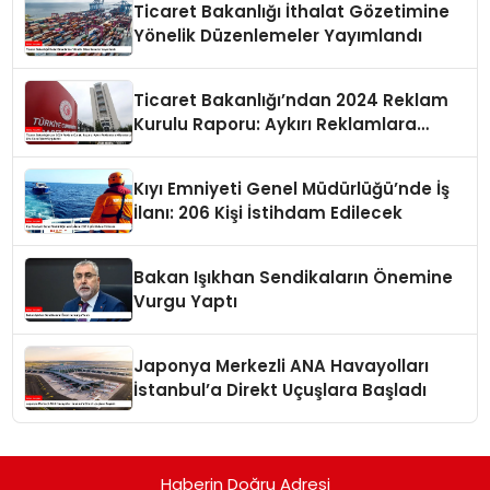
Ticaret Bakanlığı İthalat Gözetimine
Yönelik Düzenlemeler Yayımlandı
Ticaret Bakanlığı’ndan 2024 Reklam
Kurulu Raporu: Aykırı Reklamlara
Milyonlarca Lira Cezai İşlem Uygulandı
Kıyı Emniyeti Genel Müdürlüğü’nde İş
İlanı: 206 Kişi İstihdam Edilecek
Bakan Işıkhan Sendikaların Önemine
Vurgu Yaptı
Japonya Merkezli ANA Havayolları
İstanbul’a Direkt Uçuşlara Başladı
Haberin Doğru Adresi