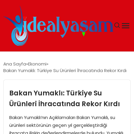
ANASAYFA
Ana Sayfa
Ekonomi
Bakan Yumaklı: Türkiye Su Ürünleri İhracatında Rekor Kırdı
GÜNDEM
EKONOMI
Bakan Yumaklı: Türkiye Su
Ürünleri İhracatında Rekor Kırdı
İDEAL YAŞAM
Bakan Yumaklı’nın Açıklamaları Bakan Yumaklı, su
İDEAL SPOR
ürünleri sektörünün geçen yıl gerçekleştirdiği
ihracata ilişkin değerlendirmelerde bulundu. Yumaklı,