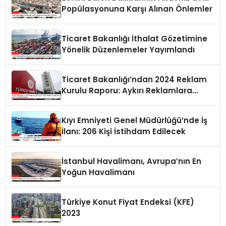
Popülasyonuna Karşı Alınan Önlemler
Ticaret Bakanlığı İthalat Gözetimine
Yönelik Düzenlemeler Yayımlandı
Ticaret Bakanlığı’ndan 2024 Reklam
Kurulu Raporu: Aykırı Reklamlara
Milyonlarca Lira Cezai İşlem Uygulandı
Kıyı Emniyeti Genel Müdürlüğü’nde İş
İlanı: 206 Kişi İstihdam Edilecek
İstanbul Havalimanı, Avrupa’nın En
Yoğun Havalimanı
Türkiye Konut Fiyat Endeksi (KFE)
2023