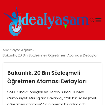
ANASAYFA
Ana Sayfa
Eğitim
Bakanlık, 20 Bin Sözleşmeli Öğretmen Ataması Detayları
GÜNDEM
EKONOMI
Bakanlık, 20 Bin Sözleşmeli
Öğretmen Ataması Detayları
İDEAL YAŞAM
Sözlü Sınav Sonuçları ve Tercih Süreci Türkiye
İDEAL SPOR
Cumhuriyeti Milli Eğitim Bakanlığı, **20 bin sözleşmeli
öğretmen ataması** için önemli bir adım attı.