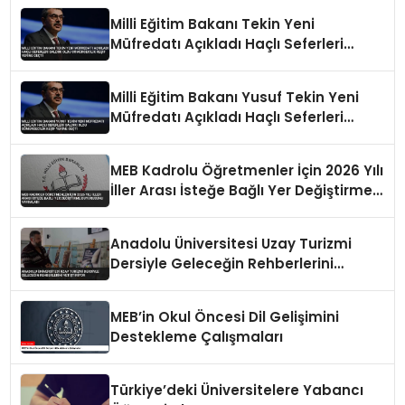
Milli Eğitim Bakanı Tekin Yeni
Müfredatı Açıkladı Haçlı Seferleri
Saldırı Oldu Sömürgecilik Keşif Yerine
Geçti
Milli Eğitim Bakanı Yusuf Tekin Yeni
Müfredatı Açıkladı Haçlı Seferleri
Saldırı Oldu Sömürgecilik Keşif Yerine
Geçti
MEB Kadrolu Öğretmenler İçin 2026 Yılı
İller Arası İsteğe Bağlı Yer Değiştirme
Duyurusunu Yayımladı
Anadolu Üniversitesi Uzay Turizmi
Dersiyle Geleceğin Rehberlerini
Yetiştiriyor
MEB’in Okul Öncesi Dil Gelişimini
Destekleme Çalışmaları
Türkiye’deki Üniversitelere Yabancı