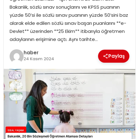
YAŞAM
Bakanlık, sözlü sınav sonuçlarını ve KPSS puanının
yüzde 50’si ile sözlü sınav puanının yüzde 50’sini baz
MAGAZIN
alarak elde edilen sözlü sınav başarı puanlarını **e-
Devlet** üzerinden **25 Ekim** itibarıyla öğretmen
SAĞLIK
adaylarının erişimine açtı. Aynı tarihte…
SOSYAL HABER
haber
Paylaş
24 Kasım 2024