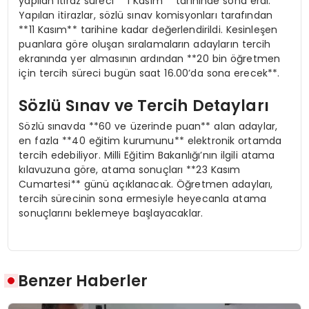
yapılan itiraz süreci **1 Kasım** tarihinde sona erdi.
Yapılan itirazlar, sözlü sınav komisyonları tarafından
**11 Kasım** tarihine kadar değerlendirildi. Kesinleşen
puanlara göre oluşan sıralamaların adayların tercih
ekranında yer almasının ardından **20 bin öğretmen
için tercih süreci bugün saat 16.00’da sona erecek**.
Sözlü Sınav ve Tercih Detayları
Sözlü sınavda **60 ve üzerinde puan** alan adaylar,
en fazla **40 eğitim kurumunu** elektronik ortamda
tercih edebiliyor. Milli Eğitim Bakanlığı’nın ilgili atama
kılavuzuna göre, atama sonuçları **23 Kasım
Cumartesi** günü açıklanacak. Öğretmen adayları,
tercih sürecinin sona ermesiyle heyecanla atama
sonuçlarını beklemeye başlayacaklar.
Benzer Haberler