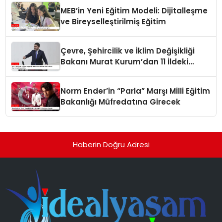
MEB’in Yeni Eğitim Modeli: Dijitalleşme
ve Bireyselleştirilmiş Eğitim
Çevre, Şehircilik ve İklim Değişikliği
Bakanı Murat Kurum’dan 11 İldeki
Depremzedelere Müjde
Norm Ender’in “Parla” Marşı Milli Eğitim
Bakanlığı Müfredatına Girecek
Haberin Doğru Adresi