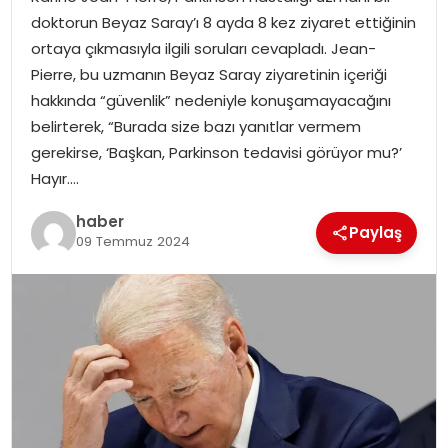
YAŞAM
doktorun Beyaz Saray’ı 8 ayda 8 kez ziyaret ettiğinin
ortaya çıkmasıyla ilgili soruları cevapladı. Jean-
MAGAZIN
Pierre, bu uzmanın Beyaz Saray ziyaretinin içeriği
hakkında “güvenlik” nedeniyle konuşamayacağını
SAĞLIK
belirterek, “Burada size bazı yanıtlar vermem
gerekirse, ‘Başkan, Parkinson tedavisi görüyor mu?’
SOSYAL HABER
Hayır….
haber
Paylaş
09 Temmuz 2024