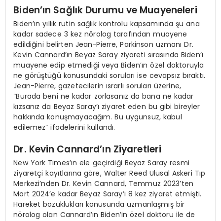
Biden’ın Sağlık Durumu ve Muayeneleri
Biden’ın yıllık rutin sağlık kontrolü kapsamında şu ana
kadar sadece 3 kez nörolog tarafından muayene
edildiğini belirten Jean-Pierre, Parkinson uzmanı Dr.
Kevin Cannard’ın Beyaz Saray ziyareti sırasında Biden’ı
muayene edip etmediği veya Biden’ın özel doktoruyla
ne görüştüğü konusundaki soruları ise cevapsız bıraktı.
Jean-Pierre, gazetecilerin ısrarlı soruları üzerine,
“Burada beni ne kadar zorlasanız da bana ne kadar
kızsanız da Beyaz Saray’ı ziyaret eden bu gibi bireyler
hakkında konuşmayacağım. Bu uygunsuz, kabul
edilemez” ifadelerini kullandı.
Dr. Kevin Cannard’ın Ziyaretleri
New York Times’ın ele geçirdiği Beyaz Saray resmi
ziyaretçi kayıtlarına göre, Walter Reed Ulusal Askeri Tıp
Merkezi’nden Dr. Kevin Cannard, Temmuz 2023’ten
Mart 2024’e kadar Beyaz Saray’ı 8 kez ziyaret etmişti.
Hareket bozuklukları konusunda uzmanlaşmış bir
nörolog olan Cannard’ın Biden’in özel doktoru ile de