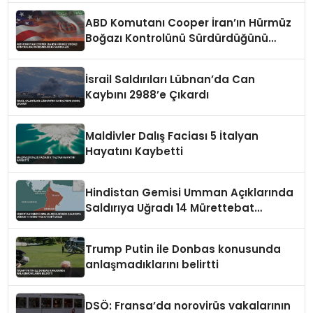
ABD Komutanı Cooper İran’ın Hürmüz
Boğazı Kontrolünü Sürdürdüğünü
Vurguladı
İsrail Saldırıları Lübnan’da Can
Kaybını 2988’e Çıkardı
Maldivler Dalış Faciası 5 İtalyan
Hayatını Kaybetti
Hindistan Gemisi Umman Açıklarında
Saldırıya Uğradı 14 Mürettebat
Kurtarıldı
Trump Putin ile Donbas konusunda
anlaşmadıklarını belirtti
DSÖ: Fransa’da norovirüs vakalarının