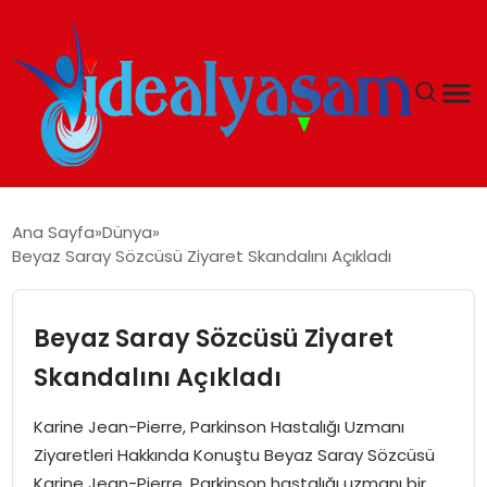
ANASAYFA
Ana Sayfa
Dünya
Beyaz Saray Sözcüsü Ziyaret Skandalını Açıkladı
GÜNDEM
EKONOMI
Beyaz Saray Sözcüsü Ziyaret
Skandalını Açıkladı
İDEAL YAŞAM
Karine Jean-Pierre, Parkinson Hastalığı Uzmanı
İDEAL SPOR
Ziyaretleri Hakkında Konuştu Beyaz Saray Sözcüsü
Karine Jean-Pierre, Parkinson hastalığı uzmanı bir