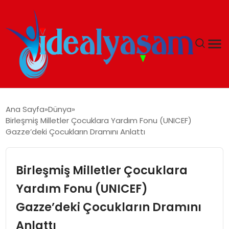
ANASAYFA
Ana Sayfa
Dünya
Birleşmiş Milletler Çocuklara Yardım Fonu (UNICEF)
GÜNDEM
Gazze’deki Çocukların Dramını Anlattı
EKONOMI
Birleşmiş Milletler Çocuklara
İDEAL YAŞAM
Yardım Fonu (UNICEF)
Gazze’deki Çocukların Dramını
İDEAL SPOR
Anlattı