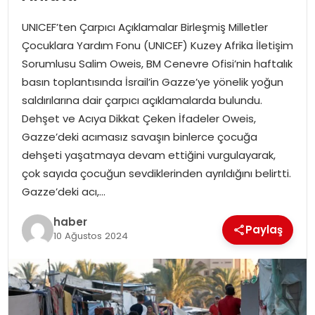
YAŞAM
UNICEF’ten Çarpıcı Açıklamalar Birleşmiş Milletler
MAGAZIN
Çocuklara Yardım Fonu (UNICEF) Kuzey Afrika İletişim
Sorumlusu Salim Oweis, BM Cenevre Ofisi’nin haftalık
SAĞLIK
basın toplantısında İsrail’in Gazze’ye yönelik yoğun
saldırılarına dair çarpıcı açıklamalarda bulundu.
SOSYAL HABER
Dehşet ve Acıya Dikkat Çeken İfadeler Oweis,
Gazze’deki acımasız savaşın binlerce çocuğa
dehşeti yaşatmaya devam ettiğini vurgulayarak,
çok sayıda çocuğun sevdiklerinden ayrıldığını belirtti.
Gazze’deki acı,…
haber
Paylaş
10 Ağustos 2024