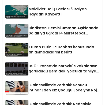
Maldivler Dalış Faciası 5 İtalyan
Hayatını Kaybetti
Hindistan Gemisi Umman Açıklarında
Saldırıya Uğradı 14 Mürettebat
Kurtarıldı
Trump Putin ile Donbas konusunda
anlaşmadıklarını belirtti
DSÖ: Fransa’da norovirüs vakalarının
görüldüğü gemideki yolcular tahliye
edildi
‘Gainesville’de Zorbalık Sonucu
İntihar Eden Kız Çocuğu Jocelynn Rojo
Carranza’
‘Gainesville’de Zorbalık Nedeniyle