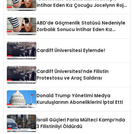
İntihar Eden Kız Çocuğu Jocelynn Rojo
Carranza’
ABD’de Göçmenlik Statüsü Nedeniyle
Zorbalık Sonucu İntihar Eden Kız
Çocuğu
Cardiff Üniversitesi Eylemde!
Cardiff Üniversitesi’nde Filistin
Protestosu ve Araç Saldırısı
Donald Trump Yönetimi Medya
Kuruluşlarının Aboneliklerini İptal Etti
İsrail Güçleri Faria Mülteci Kampı’nda
3 Filistinliyi Öldürdü