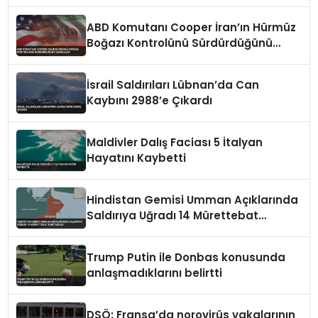
ABD Komutanı Cooper İran’ın Hürmüz
Boğazı Kontrolünü Sürdürdüğünü
Vurguladı
İsrail Saldırıları Lübnan’da Can
Kaybını 2988’e Çıkardı
Maldivler Dalış Faciası 5 İtalyan
Hayatını Kaybetti
Hindistan Gemisi Umman Açıklarında
Saldırıya Uğradı 14 Mürettebat
Kurtarıldı
Trump Putin ile Donbas konusunda
anlaşmadıklarını belirtti
DSÖ: Fransa’da norovirüs vakalarının