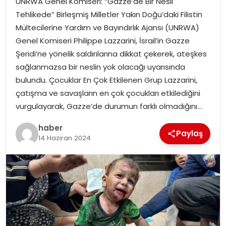
UNRWA Genel Komiseri: “Gazze’de Bir Nesil
YAŞAM
Tehlikede” Birleşmiş Milletler Yakın Doğu’daki Filistin
Mültecilerine Yardım ve Bayındırlık Ajansı (UNRWA)
MAGAZIN
Genel Komiseri Philippe Lazzarini, İsrail’in Gazze
Şeridi’ne yönelik saldırılarına dikkat çekerek, ateşkes
SAĞLIK
sağlanmazsa bir neslin yok olacağı uyarısında
bulundu. Çocuklar En Çok Etkilenen Grup Lazzarini,
SOSYAL HABER
çatışma ve savaşların en çok çocukları etkilediğini
vurgulayarak, Gazze’de durumun farklı olmadığını…
haber
Paylaş
14 Haziran 2024