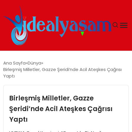
ANASAYFA
Ana Sayfa
Dünya
Birleşmiş Milletler, Gazze Şeridi’nde Acil Ateşkes Çağrısı
GÜNDEM
Yaptı
EKONOMI
Birleşmiş Milletler, Gazze
İDEAL YAŞAM
Şeridi’nde Acil Ateşkes Çağrısı
Yaptı
İDEAL SPOR