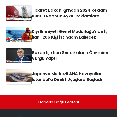
Ticaret Bakanlığı’ndan 2024 Reklam
Kurulu Raporu: Aykırı Reklamlara
Milyonlarca Lira Cezai İşlem Uygulandı
Kıyı Emniyeti Genel Müdürlüğü’nde İş
İlanı: 206 Kişi İstihdam Edilecek
Bakan Işıkhan Sendikaların Önemine
Vurgu Yaptı
Japonya Merkezli ANA Havayolları
İstanbul’a Direkt Uçuşlara Başladı
Haberin Doğru Adresi