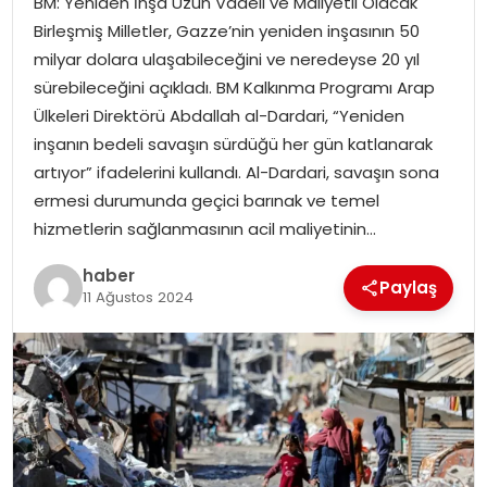
BM: Yeniden İnşa Uzun Vadeli ve Maliyetli Olacak
YAŞAM
Birleşmiş Milletler, Gazze’nin yeniden inşasının 50
milyar dolara ulaşabileceğini ve neredeyse 20 yıl
MAGAZIN
sürebileceğini açıkladı. BM Kalkınma Programı Arap
Ülkeleri Direktörü Abdallah al-Dardari, “Yeniden
SAĞLIK
inşanın bedeli savaşın sürdüğü her gün katlanarak
artıyor” ifadelerini kullandı. Al-Dardari, savaşın sona
SOSYAL HABER
ermesi durumunda geçici barınak ve temel
hizmetlerin sağlanmasının acil maliyetinin…
haber
Paylaş
11 Ağustos 2024