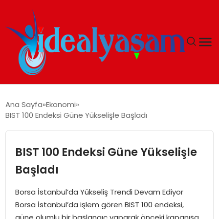
ANASAYFA
Ana Sayfa
Ekonomi
BIST 100 Endeksi Güne Yükselişle Başladı
GÜNDEM
EKONOMI
BIST 100 Endeksi Güne Yükselişle
Başladı
İDEAL YAŞAM
Borsa İstanbul’da Yükseliş Trendi Devam Ediyor
İDEAL SPOR
Borsa İstanbul’da işlem gören BIST 100 endeksi,
güne olumlu bir başlangıç yaparak önceki kapanışa