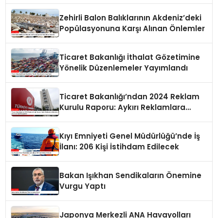
Zehirli Balon Balıklarının Akdeniz’deki
Popülasyonuna Karşı Alınan Önlemler
Ticaret Bakanlığı İthalat Gözetimine
Yönelik Düzenlemeler Yayımlandı
Ticaret Bakanlığı’ndan 2024 Reklam
Kurulu Raporu: Aykırı Reklamlara
Milyonlarca Lira Cezai İşlem Uygulandı
Kıyı Emniyeti Genel Müdürlüğü’nde İş
İlanı: 206 Kişi İstihdam Edilecek
Bakan Işıkhan Sendikaların Önemine
Vurgu Yaptı
Japonya Merkezli ANA Havayolları