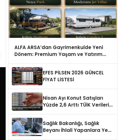
ALFA ARSA’dan Gayrimenkulde Yeni
Dönem: Premium Yaşam ve Yatırım
Fırsatları Bir Arada
EFES PİLSEN 2026 GÜNCEL
FİYAT LİSTESİ
Nisan Ayı Konut Satışları
Yüzde 2,6 Arttı TÜİK Verileri
Açıklandı
Sağlık Bakanlığı, Sağlık
Beyanı İhlali Yapanlara Yeni
Cezalar Getirdi