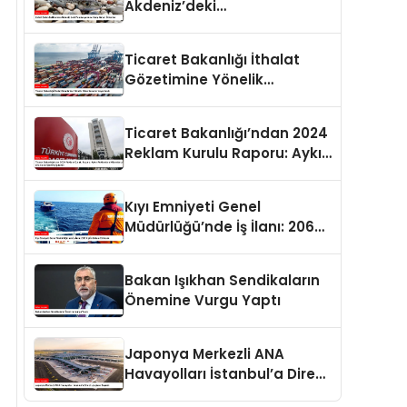
Akdeniz’deki
Popülasyonuna Karşı Alınan
Önlemler
Ticaret Bakanlığı İthalat
Gözetimine Yönelik
Düzenlemeler Yayımlandı
Ticaret Bakanlığı’ndan 2024
Reklam Kurulu Raporu: Aykırı
Reklamlara Milyonlarca Lira
Cezai İşlem Uygulandı
Kıyı Emniyeti Genel
Müdürlüğü’nde İş İlanı: 206
Kişi İstihdam Edilecek
Bakan Işıkhan Sendikaların
Önemine Vurgu Yaptı
Japonya Merkezli ANA
Havayolları İstanbul’a Direkt
Uçuşlara Başladı