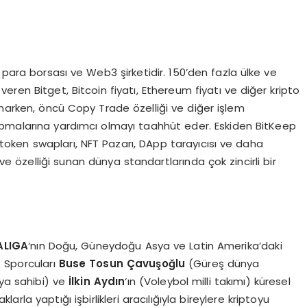
o para borsası ve Web3 şirketidir. 150’den fazla ülke ve
ren Bitget, Bitcoin fiyatı, Ethereum fiyatı ve diğer kripto
unarken, öncü Copy Trade özelliği ve diğer işlem
r yapmalarına yardımcı olmayı taahhüt eder. Eskiden BitKeep
, token swapları, NFT Pazarı, DApp tarayıcısı ve daha
 özelliği sunan dünya standartlarında çok zincirli bir
ALIGA
‘nın Doğu, Güneydoğu Asya ve Latin Amerika’daki
t Sporcuları
Buse Tosun Çavuşoğlu
(Güreş dünya
ya sahibi) ve
İlkin Aydın
‘ın (Voleybol milli takımı) küresel
arla yaptığı işbirlikleri aracılığıyla bireylere kriptoyu