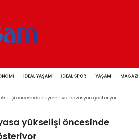
ONOMI
İDEAL YAŞAM
İDEAL SPOR
YAŞAM
MAGAZI
 yükselişi öncesinde büyüme ve inovasyon gösteriyor
iyasa yükselişi öncesinde
steriyor