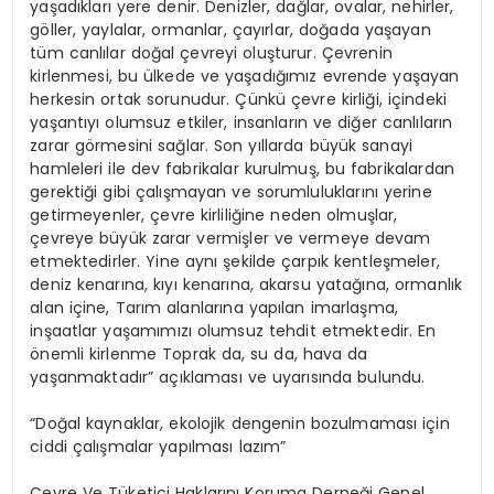
yaşadıkları yere denir. Denizler, dağlar, ovalar, nehirler,
göller, yaylalar, ormanlar, çayırlar, doğada yaşayan
tüm canlılar doğal çevreyi oluşturur. Çevrenin
kirlenmesi, bu ülkede ve yaşadığımız evrende yaşayan
herkesin ortak sorunudur. Çünkü çevre kirliği, içindeki
yaşantıyı olumsuz etkiler, insanların ve diğer canlıların
zarar görmesini sağlar. Son yıllarda büyük sanayi
hamleleri ile dev fabrikalar kurulmuş, bu fabrikalardan
gerektiği gibi çalışmayan ve sorumluluklarını yerine
getirmeyenler, çevre kirliliğine neden olmuşlar,
çevreye büyük zarar vermişler ve vermeye devam
etmektedirler. Yine aynı şekilde çarpık kentleşmeler,
deniz kenarına, kıyı kenarına, akarsu yatağına, ormanlık
alan içine, Tarım alanlarına yapılan imarlaşma,
inşaatlar yaşamımızı olumsuz tehdit etmektedir. En
önemli kirlenme Toprak da, su da, hava da
yaşanmaktadır” açıklaması ve uyarısında bulundu.
“Doğal kaynaklar, ekolojik dengenin bozulmaması için
ciddi çalışmalar yapılması lazım”
Çevre Ve Tüketici Haklarını Koruma Derneği Genel