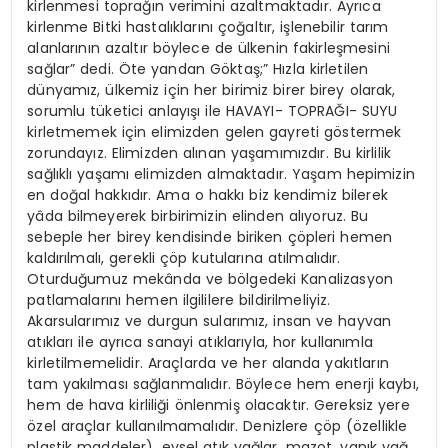
kirlenmesi toprağın verimini azaltmaktadır. Ayrıca
kirlenme Bitki hastalıklarını çoğaltır, işlenebilir tarım
alanlarının azaltır böylece de ülkenin fakirleşmesini
sağlar” dedi. Öte yandan Göktaş;” Hızla kirletilen
dünyamız, ülkemiz için her birimiz birer birey olarak,
sorumlu tüketici anlayışı ile HAVAYI- TOPRAĞI- SUYU
kirletmemek için elimizden gelen gayreti göstermek
zorundayız. Elimizden alınan yaşamımızdır. Bu kirlilik
sağlıklı yaşamı elimizden almaktadır. Yaşam hepimizin
en doğal hakkıdır. Ama o hakkı biz kendimiz bilerek
yâda bilmeyerek birbirimizin elinden alıyoruz. Bu
sebeple her birey kendisinde biriken çöpleri hemen
kaldırılmalı, gerekli çöp kutularına atılmalıdır.
Oturduğumuz mekânda ve bölgedeki Kanalizasyon
patlamalarını hemen ilgililere bildirilmeliyiz.
Akarsularımız ve durgun sularımız, insan ve hayvan
atıkları ile ayrıca sanayi atıklarıyla, hor kullanımla
kirletilmemelidir. Araçlarda ve her alanda yakıtların
tam yakılması sağlanmalıdır. Böylece hem enerji kaybı,
hem de hava kirliliği önlenmiş olacaktır. Gereksiz yere
özel araçlar kullanılmamalıdır. Denizlere çöp (özellikle
plastik maddeler), evsel atık yağlar, mazot, yanık yağ