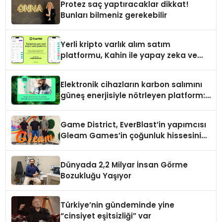
Protez saç yaptıracaklar dikkat!
Bunları bilmeniz gerekebilir
Yerli kripto varlık alım satım
platformu, Kahin ile yapay zeka ve
blokzinciri ekosistemini birleştiriyor
Elektronik cihazların karbon salımını
güneş enerjisiyle nötrleyen platform:
Greenzy
Game District, EverBlast’in yapımcısı
Gleam Games’in çoğunluk hissesini
satın aldı
Dünyada 2,2 Milyar İnsan Görme
Bozukluğu Yaşıyor
Türkiye’nin gündeminde yine
“cinsiyet eşitsizliği” var