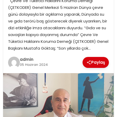
Çevre Ve Tüketici Haklarını Koruma Derneği
YAŞAM
(ÇETKODER) Genel Merkezi 5 Haziran Dünya çevre
günü dolayısıyla bir açıklama yaparak, Dünyada su
MAGAZIN
ve gıda terörü baş gösterecek diyerek uyarırken, bir
dizi etkinliğe imza atacaklarını duyurdu. “Gıda ve su
SAĞLIK
savaşları kapıya dayanmış durumda” Çevre Ve
Tüketici Haklarını Koruma Derneği (ÇETKODER) Genel
SOSYAL HABER
Başkanı Mustafa Göktaş; “Son yıllarda çok…
admin
Paylaş
05 Haziran 2024