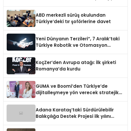
ABD merkezli sürüş okulundan
Türkiye’deki tır şoförlerine davet
Yeni Dünyanın Terzileri”, 7 Aralık’taki
Türkiye Robotik ve Otomasyon
Zirvesi’nde, üçüncü kez bir araya
geliyor
KoçZer’den Avrupa atağı: İlk şirketi
Romanya’da kurdu
GUMA ve Boomi’den Türkiye’de
dijitalleşmeye yön verecek stratejik
ortaklık
Adana Karataş’taki Sürdürülebilir
Balıkçılığa Destek Projesi ilk yılını
tamamladı