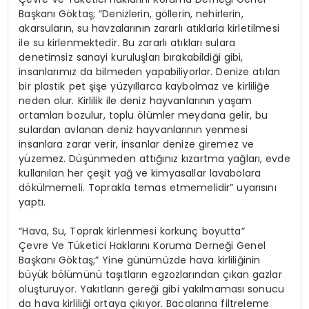
Başkanı Göktaş; “Denizlerin, göllerin, nehirlerin,
akarsuların, su havzalarının zararlı atıklarla kirletilmesi
ile su kirlenmektedir. Bu zararlı atıkları sulara
denetimsiz sanayi kuruluşları bırakabildiği gibi,
insanlarımız da bilmeden yapabiliyorlar. Denize atılan
bir plastik pet şişe yüzyıllarca kaybolmaz ve kirliliğe
neden olur. Kirlilik ile deniz hayvanlarının yaşam
ortamları bozulur, toplu ölümler meydana gelir, bu
sulardan avlanan deniz hayvanlarının yenmesi
insanlara zarar verir, insanlar denize giremez ve
yüzemez. Düşünmeden attığınız kızartma yağları, evde
kullanılan her çeşit yağ ve kimyasallar lavabolara
dökülmemeli. Toprakla temas etmemelidir” uyarısını
yaptı.
“Hava, Su, Toprak kirlenmesi korkunç boyutta”
Çevre Ve Tüketici Haklarını Koruma Derneği Genel
Başkanı Göktaş;” Yine günümüzde hava kirliliğinin
büyük bölümünü taşıtların egzozlarından çıkan gazlar
oluşturuyor. Yakıtların gereği gibi yakılmaması sonucu
da hava kirliliği ortaya çıkıyor. Bacalarına filtreleme