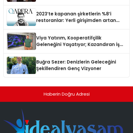
2023’te kapanan şirketlerin %8’i
restoranlar: Yerli girişimden artan
maliyetlere çözüm
Viya Yatırım, Kooperatifçilik
Geleneğini Yaşatıyor; Kazandıran İş
Modeliyle Büyüyor
Buğra Sezer: Denizlerin Geleceğini
Şekillendiren Genç Vizyoner
Haberin Doğru Adresi