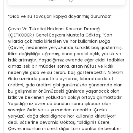
“Gıda ve su savaşları kapıya dayanmış durumda”
Çevre Ve Tüketici Haklarını Koruma Derneği
(ÇETKODER) Genel Başkanı Mustafa Göktaş; “Son
yıllarda çok hızla kirletilen ve hor kullanılan Doğa
(Çevre) nedeniyle yeryüzünde kuraklık baş göstermiş,
iklim değişikliğe uğramış, buna paralel açlık, yokluk ve
kıtlık artmıştır. Yaşadığımız evrende eğer ciddi tedbirler
almaz isek bir müddet sonra, artan nüfus ve kıtlık
nedeniyle gıda ve su terörü baş gösterecektir. Nitekim
Gıda üzerinde genetikle oynama, laboratuarda et
üretimi, gıda üretimi gibi günümüzde gündemde olan
bu gelişmeler önümüzdeki günlerde yaşanacak olan
kıtlık ve beklenen yokluktan dolayı ortaya çıkmaktadır.
Yaşadığımız evrende bundan sonra çıkacak olan
savaşlar Gıda ve su yüzünden olacaktır. Çünkü
yeryüzü, doğa alabildiğince hor kullanılıp kirletiliyor”
dedi. Sözlerine devamla Göktaş, “bildiğiniz üzere,
Çevre, insanların sürekli diğer tüm canlılar ile beraber