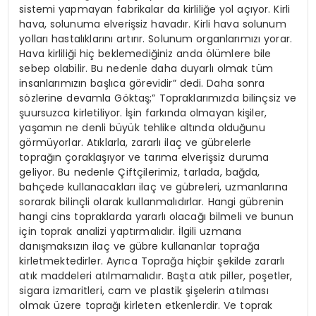
sistemi yapmayan fabrikalar da kirliliğe yol açıyor. Kirli
hava, solunuma elverişsiz havadır. Kirli hava solunum
yolları hastalıklarını artırır. Solunum organlarımızı yorar.
Hava kirliliği hiç beklemediğiniz anda ölümlere bile
sebep olabilir. Bu nedenle daha duyarlı olmak tüm
insanlarımızın başlıca görevidir” dedi. Daha sonra
sözlerine devamla Göktaş;” Topraklarımızda bilinçsiz ve
şuursuzca kirletiliyor. İşin farkında olmayan kişiler,
yaşamın ne denli büyük tehlike altında olduğunu
görmüyorlar. Atıklarla, zararlı ilaç ve gübrelerle
toprağın çoraklaşıyor ve tarıma elverişsiz duruma
geliyor. Bu nedenle Çiftçilerimiz, tarlada, bağda,
bahçede kullanacakları ilaç ve gübreleri, uzmanlarına
sorarak bilinçli olarak kullanmalıdırlar. Hangi gübrenin
hangi cins topraklarda yararlı olacağı bilmeli ve bunun
için toprak analizi yaptırmalıdır. İlgili uzmana
danışmaksızın ilaç ve gübre kullananlar toprağa
kirletmektedirler. Ayrıca Toprağa hiçbir şekilde zararlı
atık maddeleri atılmamalıdır. Başta atık piller, poşetler,
sigara izmaritleri, cam ve plastik şişelerin atılması
olmak üzere toprağı kirleten etkenlerdir. Ve toprak