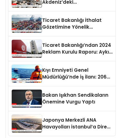
Akdeniz’deki
Popülasyonuna Karşı Alınan
Önlemler
Ticaret Bakanlığı İthalat
Gözetimine Yönelik
Düzenlemeler Yayımlandı
Ticaret Bakanlığı’ndan 2024
Reklam Kurulu Raporu: Aykırı
Reklamlara Milyonlarca Lira
Cezai İşlem Uygulandı
Kıyı Emniyeti Genel
Müdürlüğü’nde İş İlanı: 206
Kişi İstihdam Edilecek
Bakan Işıkhan Sendikaların
Önemine Vurgu Yaptı
Japonya Merkezli ANA
Havayolları İstanbul’a Direkt
Uçuşlara Başladı