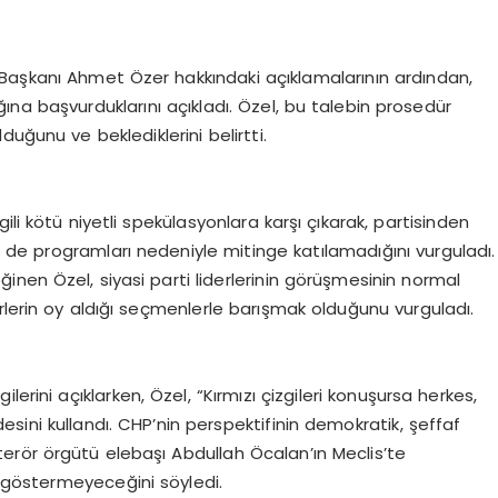
Başkanı Ahmet Özer hakkındaki açıklamalarının ardından,
ına başvurduklarını açıkladı. Özel, bu talebin prosedür
uğunu ve beklediklerini belirtti.
ili kötü niyetli spekülasyonlara karşı çıkarak, partisinden
in de programları nedeniyle mitinge katılamadığını vurguladı.
nen Özel, siyasi parti liderlerinin görüşmesinin normal
rlerin oy aldığı seçmenlerle barışmak olduğunu vurguladı.
erini açıklarken, Özel, “Kırmızı çizgileri konuşursa herkes,
sini kullandı. CHP’nin perspektifinin demokratik, şeffaf
erör örgütü elebaşı Abdullah Öcalan’ın Meclis’te
a göstermeyeceğini söyledi.