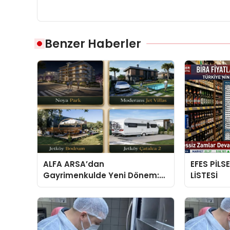
Benzer Haberler
ALFA ARSA’dan
EFES PİLS
Gayrimenkulde Yeni Dönem:
LİSTESİ
Premium Yaşam ve Yatırım
Fırsatları Bir Arada