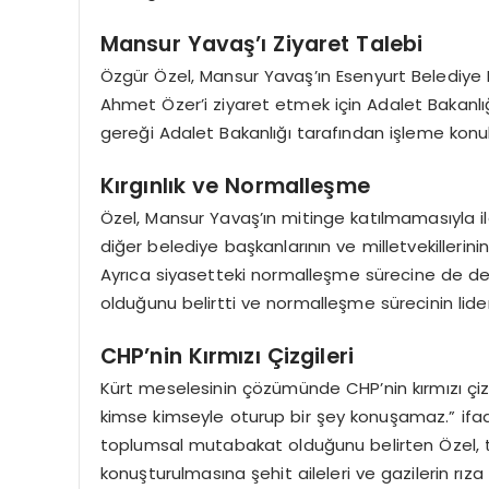
Mansur Yavaş’ı Ziyaret Talebi
Özgür Özel, Mansur Yavaş’ın Esenyurt Belediye 
Ahmet Özer’i ziyaret etmek için Adalet Bakanlığ
gereği Adalet Bakanlığı tarafından işleme konuld
Kırgınlık ve Normalleşme
Özel, Mansur Yavaş’ın mitinge katılmamasıyla ilg
diğer belediye başkanlarının ve milletvekillerin
Ayrıca siyasetteki normalleşme sürecine de deği
olduğunu belirtti ve normalleşme sürecinin lide
CHP’nin Kırmızı Çizgileri
Kürt meselesinin çözümünde CHP’nin kırmızı çizgil
kimse kimseyle oturup bir şey konuşamaz.” ifade
toplumsal mutabakat olduğunu belirten Özel, t
konuşturulmasına şehit aileleri ve gazilerin rız