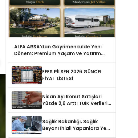
ALFA ARSA’dan Gayrimenkulde Yeni
Dönem: Premium Yaşam ve Yatırım
Fırsatları Bir Arada
EFES PİLSEN 2026 GÜNCEL
FİYAT LİSTESİ
Nisan Ayı Konut Satışları
Yüzde 2,6 Arttı TÜİK Verileri
Açıklandı
Sağlık Bakanlığı, Sağlık
Beyanı İhlali Yapanlara Yeni
Cezalar Getirdi