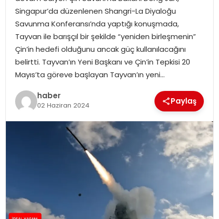
YAŞAM
Singapur’da düzenlenen Shangri-La Diyaloğu
Savunma Konferansı’nda yaptığı konuşmada,
MAGAZIN
Tayvan ile barışçıl bir şekilde “yeniden birleşmenin”
Çin’in hedefi olduğunu ancak güç kullanılacağını
SAĞLIK
belirtti. Tayvan’ın Yeni Başkanı ve Çin’in Tepkisi 20
Mayıs’ta göreve başlayan Tayvan’ın yeni…
SOSYAL HABER
haber
Paylaş
02 Haziran 2024