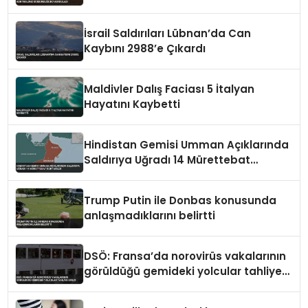
Vurguladı
İsrail Saldırıları Lübnan’da Can
Kaybını 2988’e Çıkardı
Maldivler Dalış Faciası 5 İtalyan
Hayatını Kaybetti
Hindistan Gemisi Umman Açıklarında
Saldırıya Uğradı 14 Mürettebat
Kurtarıldı
Trump Putin ile Donbas konusunda
anlaşmadıklarını belirtti
DSÖ: Fransa’da norovirüs vakalarının
görüldüğü gemideki yolcular tahliye
edildi