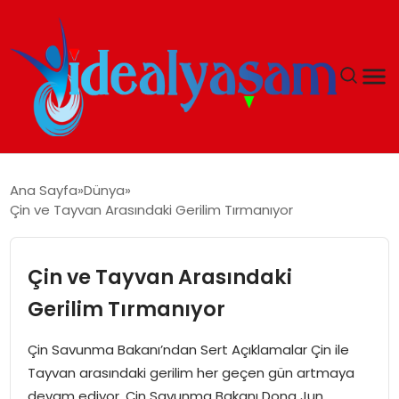
ANASAYFA
Ana Sayfa
Dünya
Çin ve Tayvan Arasındaki Gerilim Tırmanıyor
GÜNDEM
EKONOMI
Çin ve Tayvan Arasındaki
Gerilim Tırmanıyor
İDEAL YAŞAM
Çin Savunma Bakanı’ndan Sert Açıklamalar Çin ile
İDEAL SPOR
Tayvan arasındaki gerilim her geçen gün artmaya
devam ediyor. Çin Savunma Bakanı Dong Jun,