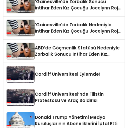
‘Gainesville’de Zorbalık Sonucu
İntihar Eden Kız Çocuğu Jocelynn Rojo
Carranza’
‘Gainesville’de Zorbalık Nedeniyle
İntihar Eden Kız Çocuğu Jocelynn Rojo
Carranza’
ABD’de Göçmenlik Statüsü Nedeniyle
Zorbalık Sonucu İntihar Eden Kız
Çocuğu
Cardiff Üniversitesi Eylemde!
Cardiff Üniversitesi’nde Filistin
Protestosu ve Araç Saldırısı
Donald Trump Yönetimi Medya
Kuruluşlarının Aboneliklerini İptal Etti