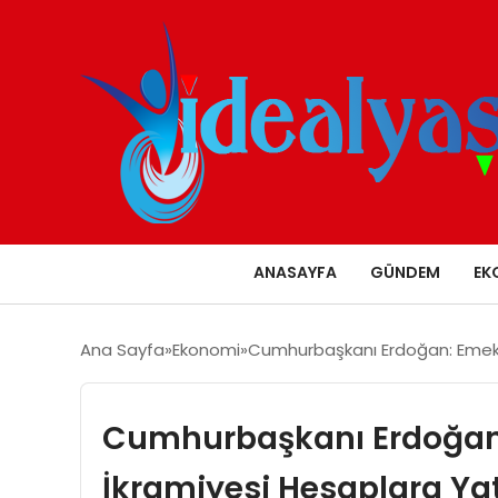
ANASAYFA
GÜNDEM
EK
Ana Sayfa
Ekonomi
Cumhurbaşkanı Erdoğan: Emekli
Cumhurbaşkanı Erdoğan:
İkramiyesi Hesaplara Yat