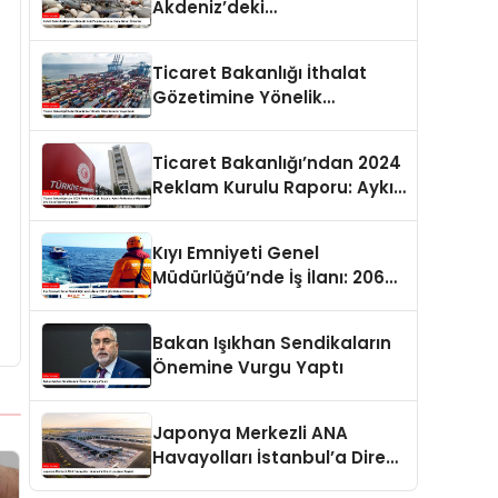
Akdeniz’deki
Popülasyonuna Karşı Alınan
Önlemler
Ticaret Bakanlığı İthalat
Gözetimine Yönelik
Düzenlemeler Yayımlandı
Ticaret Bakanlığı’ndan 2024
Reklam Kurulu Raporu: Aykırı
Reklamlara Milyonlarca Lira
Cezai İşlem Uygulandı
Kıyı Emniyeti Genel
Müdürlüğü’nde İş İlanı: 206
Kişi İstihdam Edilecek
Bakan Işıkhan Sendikaların
Önemine Vurgu Yaptı
Japonya Merkezli ANA
Havayolları İstanbul’a Direkt
Uçuşlara Başladı