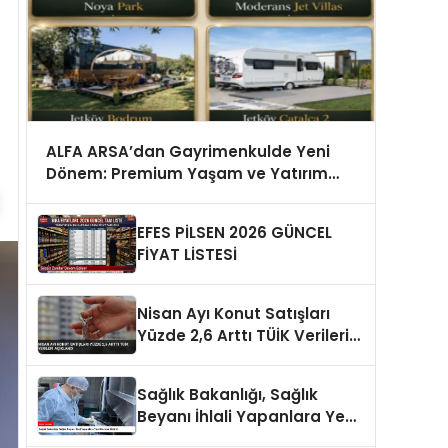
ALFA ARSA’dan Gayrimenkulde Yeni
Dönem: Premium Yaşam ve Yatırım
Fırsatları Bir Arada
EFES PİLSEN 2026 GÜNCEL
FİYAT LİSTESİ
Nisan Ayı Konut Satışları
Yüzde 2,6 Arttı TÜİK Verileri
Açıklandı
Sağlık Bakanlığı, Sağlık
Beyanı İhlali Yapanlara Yeni
Cezalar Getirdi