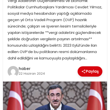
Vergi Adaletinin Güçlendirilmesi ve Ekonomik
YAŞAM
Politikalar Cumhurbaşkanı Yardımcısı Cevdet Yılmaz,
sosyal medya hesabından yaptığı açıklamada
MAGAZIN
geçen yıl Orta Vadeli Program (OVP) hazırlık
sürecinde; çalışan ve işveren kesim temsilcileriyle
SAĞLIK
yapılan istişarelerde **vergi adaletini güçlendirecek
şekilde doğrudan vergilerin payının artırılması**
SOSYAL HABER
konusunda uzlaşıldığını belirtti. 2023 Eylül’ünde ilan
edilen OVP’de bu politikanın resmi dokümanlarına
dahil edildiğini ve kamuoyuyla paylaşıldığını…
haber
Paylaş
22 Haziran 2024