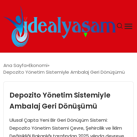
ANASAYFA
Ana Sayfa
Ekonomi
Depozito Yönetim Sistemiyle Ambalaj Geri Dönüşümü
GÜNDEM
EKONOMI
Depozito Yönetim Sistemiyle
Ambalaj Geri Dönüşümü
İDEAL YAŞAM
Ulusal Çapta Yeni Bir Geri Dönüşüm Sistemi:
İDEAL SPOR
Depozito Yönetim Sistemi Çevre, Şehircilik ve İklim
Değişikliği Bakanlığı tarafından 2025 yılında devreye