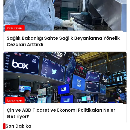
Sağlık Bakanlığı Sahte Sağlık Beyanlarına Yönelik
Cezaları Arttırdı
Çin ve ABD Ticaret ve Ekonomi Politikaları Neler
Getiriyor?
Son Dakika