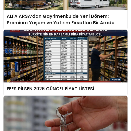
ALFA ARSA’dan Gayrimenkulde Yeni Dönem:
Premium Yaşam ve Yatırım Fırsatları Bir Arada
EFES PİLSEN 2026 GÜNCEL FİYAT LİSTESİ