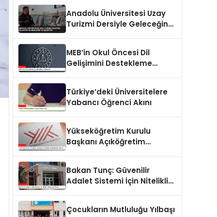
Duyurusunu Yayımladı
Anadolu Üniversitesi Uzay
Turizmi Dersiyle Geleceğin
Rehberlerini Yetiştiriyor
MEB’in Okul Öncesi Dil
Gelişimini Destekleme
Çalışmaları
Türkiye’deki Üniversitelere
Yabancı Öğrenci Akını
Yükseköğretim Kurulu
Başkanı Açıköğretim
Fakültelerinde Değişiklik
Yapacak
Bakan Tunç: Güvenilir
Adalet Sistemi İçin Nitelikli
Hukukçuların Önemi
Çocukların Mutluluğu Yılbaşı