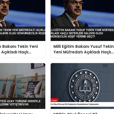
im Bakanı Tekin Yeni
Milli Eğitim Bakanı Yusuf Tekin
 Açıkladı Haçlı
Yeni Müfredatı Açıkladı Haçlı
Saldırı Oldu
Seferleri Saldırı Oldu
lik Keşif Yerine
Sömürgecilik Keşif Yerine
Geçti