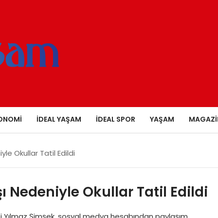
ONOMI
İDEAL YAŞAM
İDEAL SPOR
YAŞAM
MAGAZI
le Okullar Tatil Edildi
ı Nedeniyle Okullar Tatil Edildi
Valisi Yılmaz Şimşek, sosyal medya hesabından paylaşım