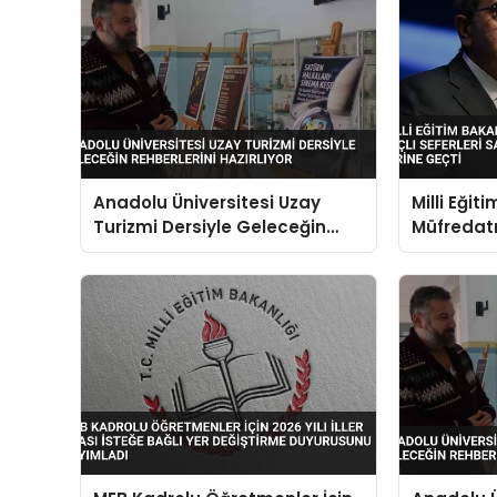
Anadolu Üniversitesi Uzay
Milli Eğit
Turizmi Dersiyle Geleceğin
Müfredatı
Rehberlerini Hazırlıyor
Seferleri 
Sömürgeci
Geçti