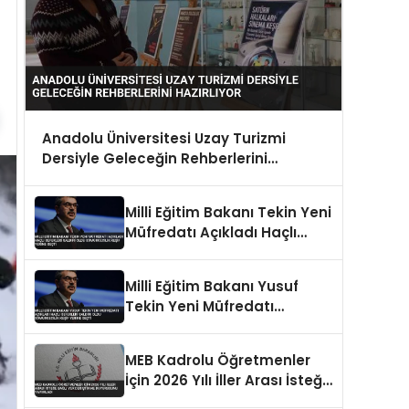
Anadolu Üniversitesi Uzay Turizmi
Dersiyle Geleceğin Rehberlerini
Hazırlıyor
Milli Eğitim Bakanı Tekin Yeni
Müfredatı Açıkladı Haçlı
Seferleri Saldırı Oldu
Sömürgecilik Keşif Yerine
Milli Eğitim Bakanı Yusuf
Geçti
Tekin Yeni Müfredatı
Açıkladı Haçlı Seferleri
Saldırı Oldu Sömürgecilik
MEB Kadrolu Öğretmenler
Keşif Yerine Geçti
İçin 2026 Yılı İller Arası İsteğe
Bağlı Yer Değiştirme