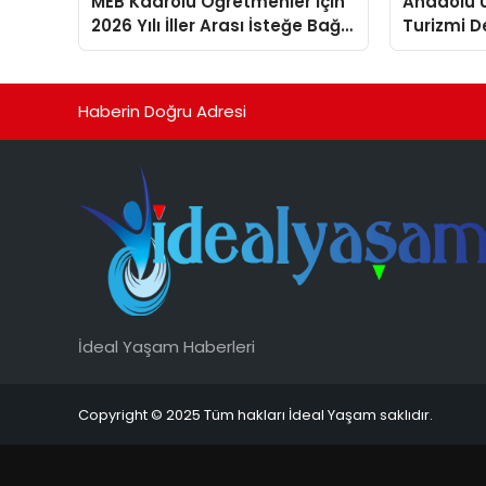
MEB Kadrolu Öğretmenler İçin
Anadolu Ü
2026 Yılı İller Arası İsteğe Bağlı
Turizmi D
Yer Değiştirme Duyurusunu
Rehberleri
Yayımladı
Haberin Doğru Adresi
İdeal Yaşam Haberleri
Copyright © 2025 Tüm hakları İdeal Yaşam saklıdır.