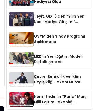
Hediyesi Oldu
Teyit, ODTÜ’den “Yılın Yeni
Nesil Medya Girişimi”
ödülünü aldı
ÖSYM’den Sınav Programı
Açıklaması
MEB’in Yeni Eğitim Modeli:
Dijitalleşme ve
Bireyselleştirilmiş Eğitim
Çevre, Şehircilik ve İklim
Değişikliği Bakanı Murat
Kurum’dan 11 İldeki
Depremzedelere Müjde
Norm Ender’in “Parla” Marşı
Milli Eğitim Bakanlığı
Müfredatına Girecek