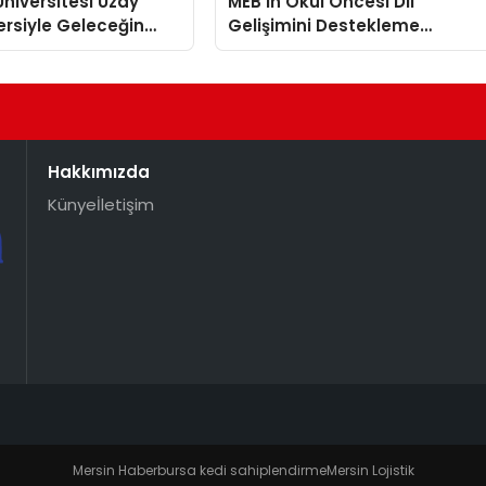
niversitesi Uzay
MEB’in Okul Öncesi Dil
ersiyle Geleceğin
Gelişimini Destekleme
ni Yetiştiriyor
Çalışmaları
Hakkımızda
Künye
İletişim
Mersin Haber
bursa kedi sahiplendirme
Mersin Lojistik