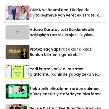
GUMA ve Boomi’den Türkiye’de
dijitalleşmeye yön verecek stratejik
ortaklık
Adana Karataş’taki Sürdürülebilir
Balıkçılığa Destek Projesi ilk yılını
tamamladı
Protez saç yaptıracaklar dikkat!
Bunları bilmeniz gerekebilir
Yerli kripto varlık alım satım
platformu, Kahin ile yapay zeka ve
blokzinciri ekosistemini birleştiriyor
Elektronik cihazların karbon salımını
güneş enerjisiyle nötrleyen platform:
Greenzy
Game District, EverBlast’in yapımcısı