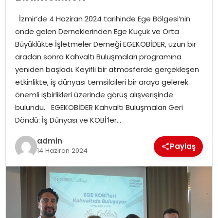
YAŞAM
İzmir’de 4 Haziran 2024 tarihinde Ege Bölgesi’nin
MAGAZIN
önde gelen Derneklerinden Ege Küçük ve Orta
Büyüklükte İşletmeler Derneği EGEKOBİDER, uzun bir
SAĞLIK
aradan sonra Kahvaltı Buluşmaları programına
yeniden başladı. Keyifli bir atmosferde gerçekleşen
SOSYAL HABER
etkinlikte, iş dünyası temsilcileri bir araya gelerek
önemli işbirlikleri üzerinde görüş alışverişinde
bulundu. EGEKOBİDER Kahvaltı Buluşmaları Geri
Döndü: İş Dünyası ve KOBİ’ler…
admin
Paylaş
14 Haziran 2024