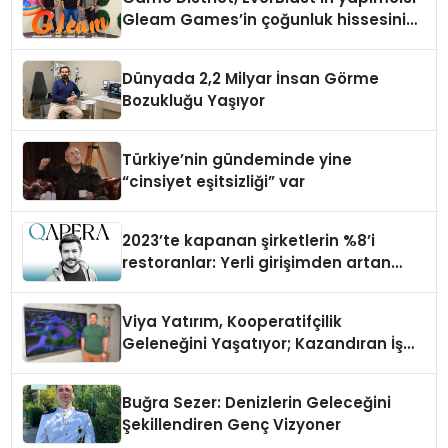
Gleam Games’in çoğunluk hissesini
satın aldı
Dünyada 2,2 Milyar İnsan Görme
Bozukluğu Yaşıyor
Türkiye’nin gündeminde yine
“cinsiyet eşitsizliği” var
2023’te kapanan şirketlerin %8’i
restoranlar: Yerli girişimden artan
maliyetlere çözüm
Viya Yatırım, Kooperatifçilik
Geleneğini Yaşatıyor; Kazandıran İş
Modeliyle Büyüyor
Buğra Sezer: Denizlerin Geleceğini
Şekillendiren Genç Vizyoner