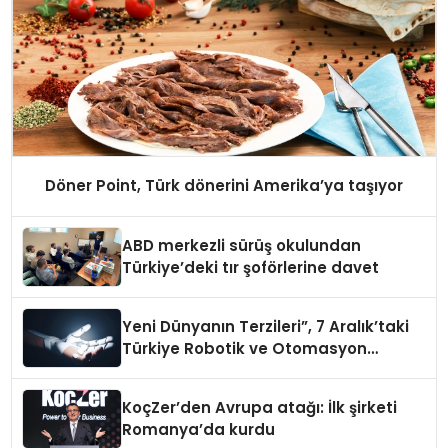
Döner Point, Türk dönerini Amerika’ya taşıyor
ABD merkezli sürüş okulundan
Türkiye’deki tır şoförlerine davet
Yeni Dünyanın Terzileri”, 7 Aralık’taki
Türkiye Robotik ve Otomasyon
Zirvesi’nde, üçüncü kez bir araya
geliyor
KoçZer’den Avrupa atağı: İlk şirketi
Romanya’da kurdu