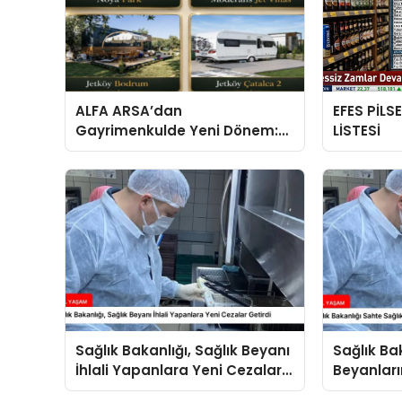
ALFA ARSA’dan
EFES PİLS
Gayrimenkulde Yeni Dönem:
LİSTESİ
Premium Yaşam ve Yatırım
Fırsatları Bir Arada
Sağlık Bakanlığı, Sağlık Beyanı
Sağlık Ba
İhlali Yapanlara Yeni Cezalar
Beyanları
Getirdi
Arttırdı