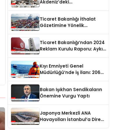
Akdeniz’deki
Popülasyonuna Karşı Alınan
Önlemler
Ticaret Bakanlığı İthalat
Gözetimine Yönelik
Düzenlemeler Yayımlandı
Ticaret Bakanlığı’ndan 2024
Reklam Kurulu Raporu: Aykırı
Reklamlara Milyonlarca Lira
Cezai İşlem Uygulandı
Kıyı Emniyeti Genel
Müdürlüğü’nde İş İlanı: 206
Kişi İstihdam Edilecek
Bakan Işıkhan Sendikaların
Önemine Vurgu Yaptı
Japonya Merkezli ANA
Havayolları İstanbul’a Direkt
Uçuşlara Başladı