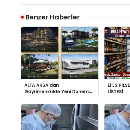
Benzer Haberler
ALFA ARSA’dan
EFES PİLS
Gayrimenkulde Yeni Dönem:
LİSTESİ
Premium Yaşam ve Yatırım
Fırsatları Bir Arada