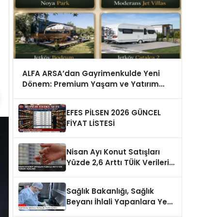
ALFA ARSA’dan Gayrimenkulde Yeni
Dönem: Premium Yaşam ve Yatırım
Fırsatları Bir Arada
EFES PİLSEN 2026 GÜNCEL
FİYAT LİSTESİ
Nisan Ayı Konut Satışları
Yüzde 2,6 Arttı TÜİK Verileri
Açıklandı
Sağlık Bakanlığı, Sağlık
Beyanı İhlali Yapanlara Yeni
Cezalar Getirdi