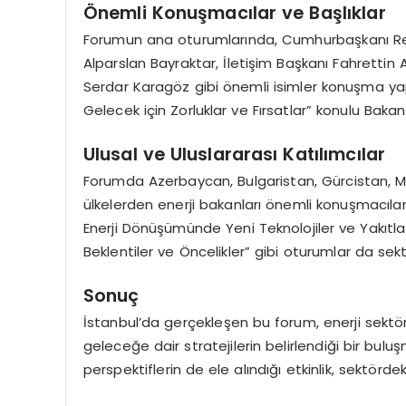
Önemli Konuşmacılar ve Başlıklar
Forumun ana oturumlarında, Cumhurbaşkanı Rec
Alparslan Bayraktar, İletişim Başkanı Fahretti
Serdar Karagöz gibi önemli isimler konuşma yap
Gelecek için Zorluklar ve Fırsatlar” konulu Baka
Ulusal ve Uluslararası Katılımcılar
Forumda Azerbaycan, Bulgaristan, Gürcistan, Ma
ülkelerden enerji bakanları önemli konuşmacılar a
Enerji Dönüşümünde Yeni Teknolojiler ve Yakıtla
Beklentiler ve Öncelikler” gibi oturumlar da sek
Sonuç
İstanbul’da gerçekleşen bu forum, enerji sektö
geleceğe dair stratejilerin belirlendiği bir bulu
perspektiflerin de ele alındığı etkinlik, sektörde