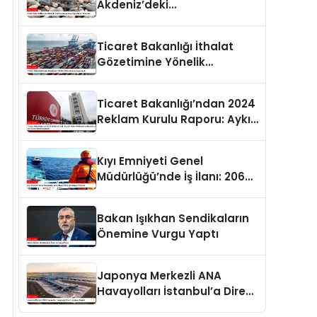
Akdeniz’deki
Popülasyonuna Karşı Alınan
Önlemler
Ticaret Bakanlığı İthalat
Gözetimine Yönelik
Düzenlemeler Yayımlandı
Ticaret Bakanlığı’ndan 2024
Reklam Kurulu Raporu: Aykırı
Reklamlara Milyonlarca Lira
Cezai İşlem Uygulandı
Kıyı Emniyeti Genel
Müdürlüğü’nde İş İlanı: 206
Kişi İstihdam Edilecek
Bakan Işıkhan Sendikaların
Önemine Vurgu Yaptı
Japonya Merkezli ANA
Havayolları İstanbul’a Direkt
Uçuşlara Başladı