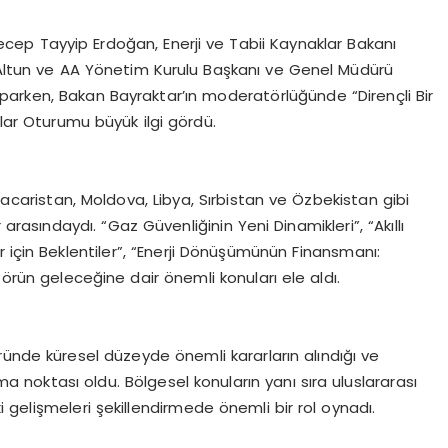
ep Tayyip Erdoğan, Enerji ve Tabii Kaynaklar Bakanı
n Altun ve AA Yönetim Kurulu Başkanı ve Genel Müdürü
arken, Bakan Bayraktar’ın moderatörlüğünde “Dirençli Bir
nlar Oturumu büyük ilgi gördü.
caristan, Moldova, Libya, Sırbistan ve Özbekistan gibi
rasındaydı. “Gaz Güvenliğinin Yeni Dinamikleri”, “Akıllı
r için Beklentiler”, “Enerji Dönüşümünün Finansmanı:
törün geleceğine dair önemli konuları ele aldı.
ründe küresel düzeyde önemli kararların alındığı ve
şma noktası oldu. Bölgesel konuların yanı sıra uluslararası
ki gelişmeleri şekillendirmede önemli bir rol oynadı.