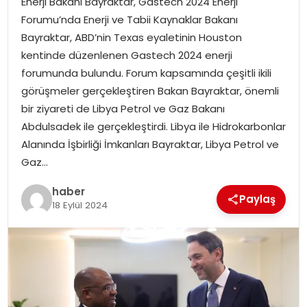
Enerji Bakanı Bayraktar, Gastech 2024 Enerji
YAŞAM
Forumu’nda Enerji ve Tabii Kaynaklar Bakanı
Bayraktar, ABD’nin Texas eyaletinin Houston
MAGAZIN
kentinde düzenlenen Gastech 2024 enerji
forumunda bulundu. Forum kapsamında çeşitli ikili
SAĞLIK
görüşmeler gerçekleştiren Bakan Bayraktar, önemli
bir ziyareti de Libya Petrol ve Gaz Bakanı
SOSYAL HABER
Abdulsadek ile gerçekleştirdi. Libya ile Hidrokarbonlar
Alanında İşbirliği İmkanları Bayraktar, Libya Petrol ve
Gaz…
haber
Paylaş
18 Eylül 2024