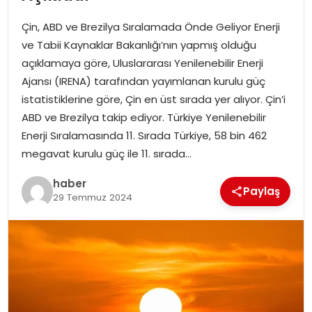
YAŞAM
Çin, ABD ve Brezilya Sıralamada Önde Geliyor Enerji
MAGAZIN
ve Tabii Kaynaklar Bakanlığı’nın yapmış olduğu
açıklamaya göre, Uluslararası Yenilenebilir Enerji
SAĞLIK
Ajansı (IRENA) tarafından yayımlanan kurulu güç
istatistiklerine göre, Çin en üst sırada yer alıyor. Çin’i
SOSYAL HABER
ABD ve Brezilya takip ediyor. Türkiye Yenilenebilir
Enerji Sıralamasında 11. Sırada Türkiye, 58 bin 462
megavat kurulu güç ile 11. sırada…
haber
Paylaş
29 Temmuz 2024