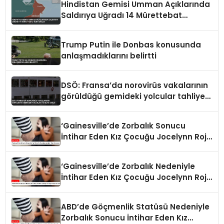
Hindistan Gemisi Umman Açıklarında
Saldırıya Uğradı 14 Mürettebat
Kurtarıldı
Trump Putin ile Donbas konusunda
anlaşmadıklarını belirtti
DSÖ: Fransa’da norovirüs vakalarının
görüldüğü gemideki yolcular tahliye
edildi
‘Gainesville’de Zorbalık Sonucu
İntihar Eden Kız Çocuğu Jocelynn Rojo
Carranza’
‘Gainesville’de Zorbalık Nedeniyle
İntihar Eden Kız Çocuğu Jocelynn Rojo
Carranza’
ABD’de Göçmenlik Statüsü Nedeniyle
Zorbalık Sonucu İntihar Eden Kız