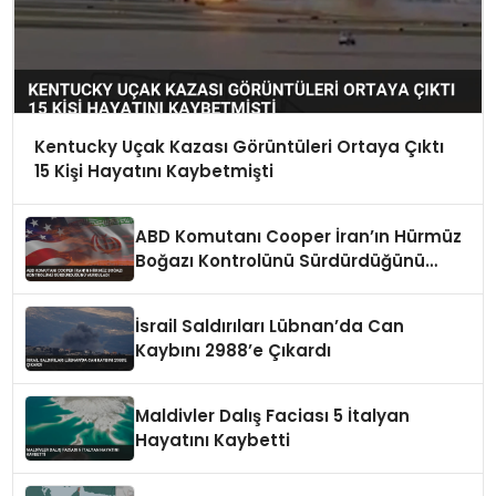
Kentucky Uçak Kazası Görüntüleri Ortaya Çıktı
15 Kişi Hayatını Kaybetmişti
ABD Komutanı Cooper İran’ın Hürmüz
Boğazı Kontrolünü Sürdürdüğünü
Vurguladı
İsrail Saldırıları Lübnan’da Can
Kaybını 2988’e Çıkardı
Maldivler Dalış Faciası 5 İtalyan
Hayatını Kaybetti