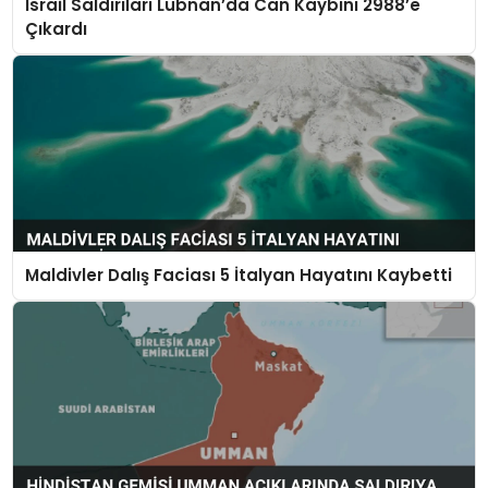
İsrail Saldırıları Lübnan’da Can Kaybını 2988’e
Çıkardı
Maldivler Dalış Faciası 5 İtalyan Hayatını Kaybetti