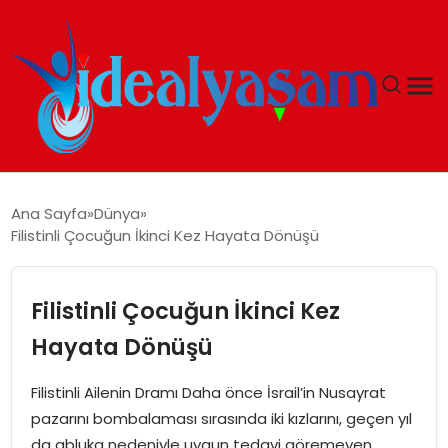
ANASAYFA
Ana Sayfa
Dünya
Filistinli Çocuğun İkinci Kez Hayata Dönüşü
GÜNDEM
EKONOMI
Filistinli Çocuğun İkinci Kez
Hayata Dönüşü
İDEAL YAŞAM
Filistinli Ailenin Dramı Daha önce İsrail’in Nusayrat
İDEAL SPOR
pazarını bombalaması sırasında iki kızlarını, geçen yıl
da abluka nedeniyle uygun tedavi göremeyen