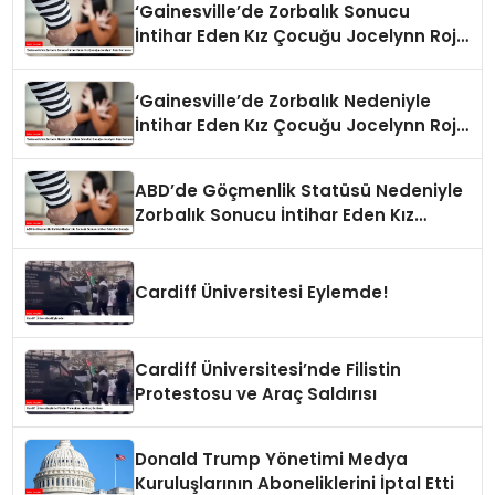
‘Gainesville’de Zorbalık Sonucu
İntihar Eden Kız Çocuğu Jocelynn Rojo
Carranza’
‘Gainesville’de Zorbalık Nedeniyle
İntihar Eden Kız Çocuğu Jocelynn Rojo
Carranza’
ABD’de Göçmenlik Statüsü Nedeniyle
Zorbalık Sonucu İntihar Eden Kız
Çocuğu
Cardiff Üniversitesi Eylemde!
Cardiff Üniversitesi’nde Filistin
Protestosu ve Araç Saldırısı
Donald Trump Yönetimi Medya
Kuruluşlarının Aboneliklerini İptal Etti