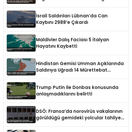
Vurguladı
İsrail Saldırıları Lübnan’da Can
Kaybını 2988’e Çıkardı
Maldivler Dalış Faciası 5 İtalyan
Hayatını Kaybetti
Hindistan Gemisi Umman Açıklarında
Saldırıya Uğradı 14 Mürettebat
Kurtarıldı
Trump Putin ile Donbas konusunda
anlaşmadıklarını belirtti
DSÖ: Fransa’da norovirüs vakalarının
görüldüğü gemideki yolcular tahliye
edildi