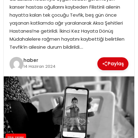
YAŞAM
kanser hastası oğullarını kaybeden Filistinli ailenin
hayatta kalan tek çocuğu Tevfik, beş gün önce
MAGAZIN
yaşanan katliamda ağır yaralanarak Aksa Şehitleri
Hastanesi’ne getirildi. İkinci Kez Hayata Dönüş
SAĞLIK
Müdahalelere rağmen hayatını kaybettiği belirtilen
Tevfik’in ailesine durum bildirildi….
SOSYAL HABER
haber
Paylaş
14 Haziran 2024