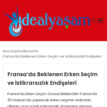
ANASAYFA
Ana Sayfa
Ekonomi
Fransa’da Beklenen Erken Seçim ve İstikrarsızlık Endişeleri
GÜNDEM
EKONOMI
Fransa’da Beklenen Erken Seçim
ve İstikrarsızlık Endişeleri
İDEAL YAŞAM
Fransa’da Erken Seçim Öncesi Beklentiler Fransa’da
İDEAL SPOR
30 Haziran’da yapılacak erken seçimin ardından
ülkenin uzun süreli istikrarsızlık dönemine girmesi