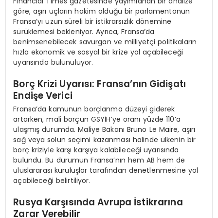
Financial Times gazetesinde yayımlanan bir analize
göre, aşırı uçların hakim olduğu bir parlamentonun
Fransa’yı uzun süreli bir istikrarsızlık dönemine
sürüklemesi bekleniyor. Ayrıca, Fransa’da
benimsenebilecek savurgan ve milliyetçi politikaların
hızla ekonomik ve sosyal bir krize yol açabileceği
uyarısında bulunuluyor.
Borç Krizi Uyarısı: Fransa’nın Gidişatı
Endişe Verici
Fransa’da kamunun borçlanma düzeyi giderek
artarken, mali borçun GSYİH’ye oranı yüzde 110’a
ulaşmış durumda. Maliye Bakanı Bruno Le Maire, aşırı
sağ veya solun seçimi kazanması halinde ülkenin bir
borç kriziyle karşı karşıya kalabileceği uyarısında
bulundu. Bu durumun Fransa’nın hem AB hem de
uluslararası kuruluşlar tarafından denetlenmesine yol
açabileceği belirtiliyor.
Rusya Karşısında Avrupa İstikrarına
Zarar Verebilir