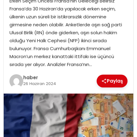
Erken Seçim Öncesi Fransa’nın Geleceği Belirsiz
YAŞAM
Fransa’da 30 Haziran’da yapılacak erken seçim,
ülkenin uzun süreli bir istikrarsızlık dönemine
MAGAZIN
girmesine neden olabilir. Anketlerde aşırı sağ parti
Ulusal Birlik (RN) önde giderken, aşırı solun hakim
SAĞLIK
olduğu Yeni Halk Cephesi (NFP) ikinci sırada
bulunuyor. Fransa Cumhurbaşkanı Emmanuel
SOSYAL HABER
Macron’un merkez kanattaki ittifakı ise üçüncü
sırada yer alıyor. Analizler Fransa’nın…
haber
Paylaş
26 Haziran 2024