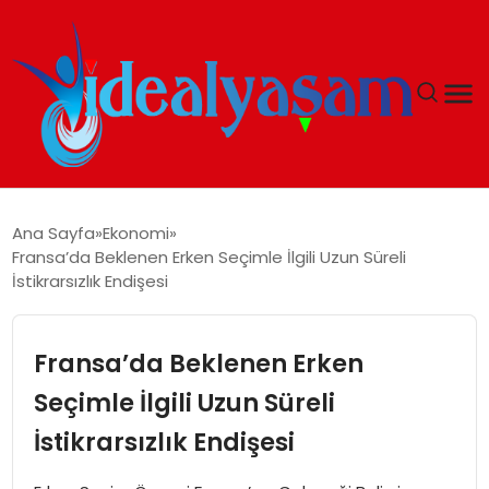
ANASAYFA
Ana Sayfa
Ekonomi
Fransa’da Beklenen Erken Seçimle İlgili Uzun Süreli
GÜNDEM
İstikrarsızlık Endişesi
EKONOMI
Fransa’da Beklenen Erken
İDEAL YAŞAM
Seçimle İlgili Uzun Süreli
İstikrarsızlık Endişesi
İDEAL SPOR