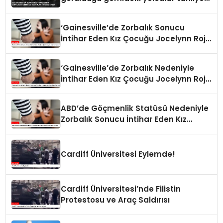
edildi
‘Gainesville’de Zorbalık Sonucu
İntihar Eden Kız Çocuğu Jocelynn Rojo
Carranza’
‘Gainesville’de Zorbalık Nedeniyle
İntihar Eden Kız Çocuğu Jocelynn Rojo
Carranza’
ABD’de Göçmenlik Statüsü Nedeniyle
Zorbalık Sonucu İntihar Eden Kız
Çocuğu
Cardiff Üniversitesi Eylemde!
Cardiff Üniversitesi’nde Filistin
Protestosu ve Araç Saldırısı