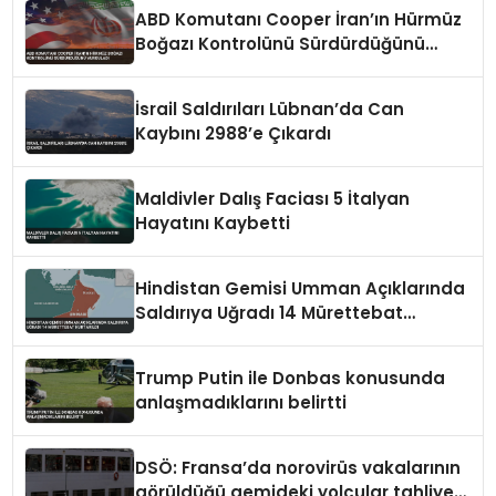
ABD Komutanı Cooper İran’ın Hürmüz
Boğazı Kontrolünü Sürdürdüğünü
Vurguladı
İsrail Saldırıları Lübnan’da Can
Kaybını 2988’e Çıkardı
Maldivler Dalış Faciası 5 İtalyan
Hayatını Kaybetti
Hindistan Gemisi Umman Açıklarında
Saldırıya Uğradı 14 Mürettebat
Kurtarıldı
Trump Putin ile Donbas konusunda
anlaşmadıklarını belirtti
DSÖ: Fransa’da norovirüs vakalarının
görüldüğü gemideki yolcular tahliye