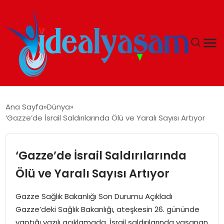
ANASAYFA
Ana Sayfa
Dünya
‘Gazze’de İsrail Saldırılarında Ölü ve Yaralı Sayısı Artıyor
GÜNDEM
EKONOMI
‘Gazze’de İsrail Saldırılarında
Ölü ve Yaralı Sayısı Artıyor
İDEAL YAŞAM
Gazze Sağlık Bakanlığı Son Durumu Açıkladı
İDEAL SPOR
Gazze’deki Sağlık Bakanlığı, ateşkesin 26. gününde
yaptığı yazılı açıklamada, İsrail saldırılarında yaşanan