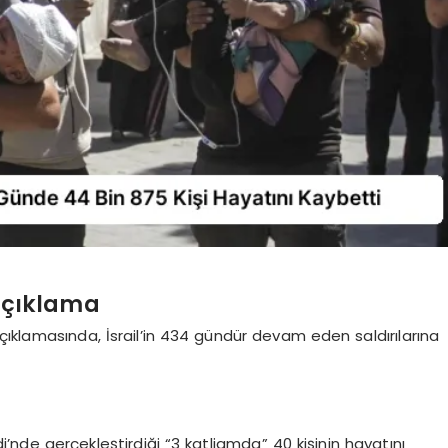
 Açıklama
 açıklamasında, İsrail’in 434 gündür devam eden saldırılarına
’nde gerçekleştirdiği “3 katliamda” 40 kişinin hayatını