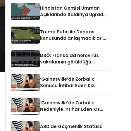
Hindistan Gemisi Umman
Açıklarında Saldırıya Uğradı
14 Mürettebat Kurtarıldı
Trump Putin ile Donbas
konusunda anlaşmadıklarını
belirtti
DSÖ: Fransa’da norovirüs
vakalarının görüldüğü
gemideki yolcular tahliye
edildi
‘Gainesville’de Zorbalık
Sonucu İntihar Eden Kız
Çocuğu Jocelynn Rojo
Carranza’
‘Gainesville’de Zorbalık
Nedeniyle İntihar Eden Kız
Çocuğu Jocelynn Rojo
Carranza’
ABD’de Göçmenlik Statüsü