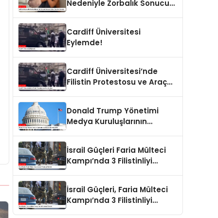
Nedeniyle Zorbalık Sonucu
İntihar Eden Kız Çocuğu
Cardiff Üniversitesi
Eylemde!
Cardiff Üniversitesi’nde
Filistin Protestosu ve Araç
Saldırısı
Donald Trump Yönetimi
Medya Kuruluşlarının
Aboneliklerini İptal Etti
İsrail Güçleri Faria Mülteci
Kampı’nda 3 Filistinliyi
Öldürdü
İsrail Güçleri, Faria Mülteci
Kampı’nda 3 Filistinliyi
Öldürdü