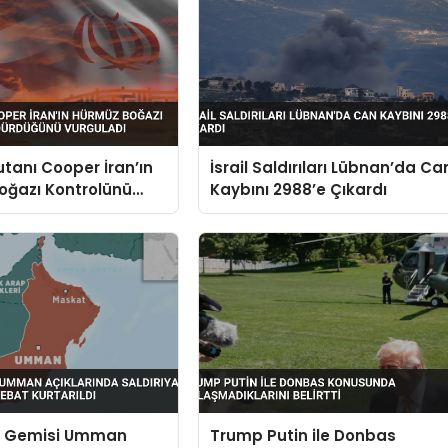
anı Cooper İran’ın
İsrail Saldırıları Lübnan’da Ca
oğazı Kontrolünü
Kaybını 2988’e Çıkardı
ğünü Vurguladı
n Gemisi Umman
Trump Putin ile Donbas