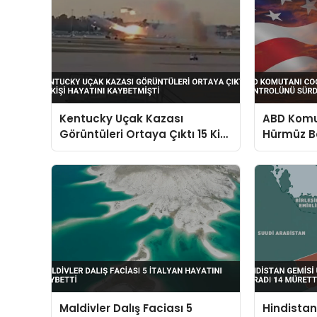
Kentucky Uçak Kazası
ABD Komut
Görüntüleri Ortaya Çıktı 15 Kişi
Hürmüz B
Hayatını Kaybetmişti
Sürdürdü
Maldivler Dalış Faciası 5
Hindista