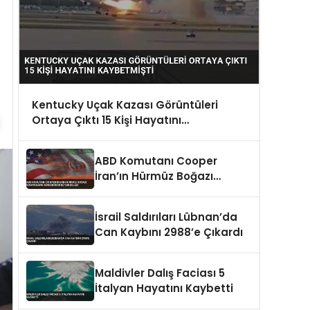
Kentucky Uçak Kazası Görüntüleri
Ortaya Çıktı 15 Kişi Hayatını
Kaybetmişti
ABD Komutanı Cooper
İran’ın Hürmüz Boğazı
Kontrolünü Sürdürdüğünü
Vurguladı
İsrail Saldırıları Lübnan’da
Can Kaybını 2988’e Çıkardı
Maldivler Dalış Faciası 5
İtalyan Hayatını Kaybetti