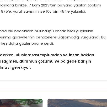
aldırılarla birlikte, 7 Ekim 2023’ten bu yana yapılan toplam
875’e, yaralı sayısının ise 106 bin 454’e yükseldi.
nda ölü bedenlerin bulunduğu ancak İsrail güçlerinin
savunma görevlilerinin cenazelere ulaşamadığı vurgulandı. Bu
r kez daha gözler önüne serdi.
 ederken, uluslararası toplumdan ve insan hakları
na rağmen, durumun çözümü ve bölgede barışın
lması gerekiyor.