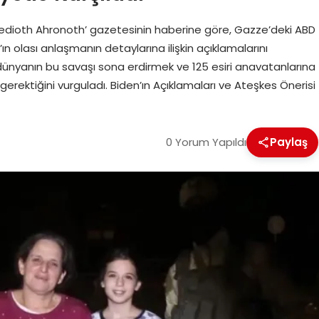
or ‘Yedioth Ahronoth’ gazetesinin haberine göre, Gazze’deki ABD
en’ın olası anlaşmanın detaylarına ilişkin açıklamalarını
r, dünyanın bu savaşı sona erdirmek ve 125 esiri anavatanlarına
erektiğini vurguladı. Biden’ın Açıklamaları ve Ateşkes Önerisi
0 Yorum Yapıldı
Paylaş