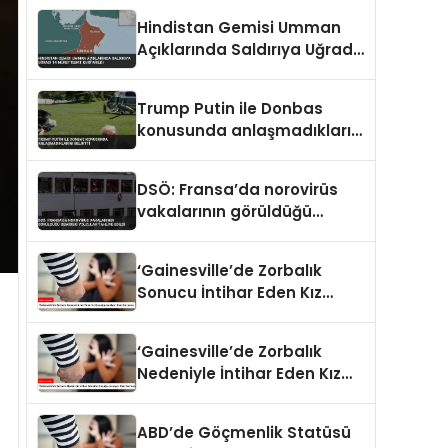
Hindistan Gemisi Umman
Açıklarında Saldırıya Uğradı
14 Mürettebat Kurtarıldı
Trump Putin ile Donbas
konusunda anlaşmadıklarını
belirtti
DSÖ: Fransa’da norovirüs
vakalarının görüldüğü
gemideki yolcular tahliye
edildi
‘Gainesville’de Zorbalık
Sonucu İntihar Eden Kız
Çocuğu Jocelynn Rojo
Carranza’
‘Gainesville’de Zorbalık
Nedeniyle İntihar Eden Kız
Çocuğu Jocelynn Rojo
Carranza’
ABD’de Göçmenlik Statüsü