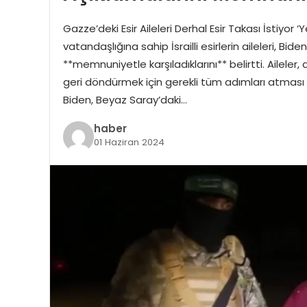
Gazze’deki Esir Aileleri Derhal Esir Takası İstiy
vatandaşlığına sahip İsrailli esirlerin aileleri, Bid
**memnuniyetle karşıladıklarını** belirtti. Ailele
geri döndürmek için gerekli tüm adımları atması g
Biden, Beyaz Saray’daki…
haber
01 Haziran 2024