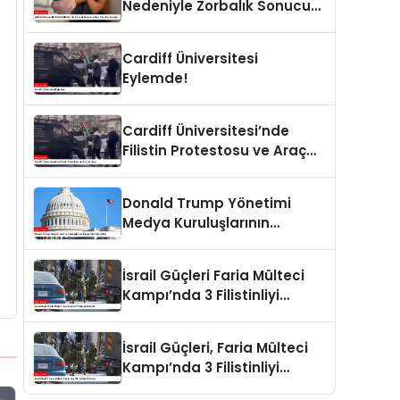
Nedeniyle Zorbalık Sonucu
İntihar Eden Kız Çocuğu
Cardiff Üniversitesi
Eylemde!
Cardiff Üniversitesi’nde
Filistin Protestosu ve Araç
Saldırısı
Donald Trump Yönetimi
Medya Kuruluşlarının
Aboneliklerini İptal Etti
İsrail Güçleri Faria Mülteci
Kampı’nda 3 Filistinliyi
Öldürdü
İsrail Güçleri, Faria Mülteci
Kampı’nda 3 Filistinliyi
Öldürdü