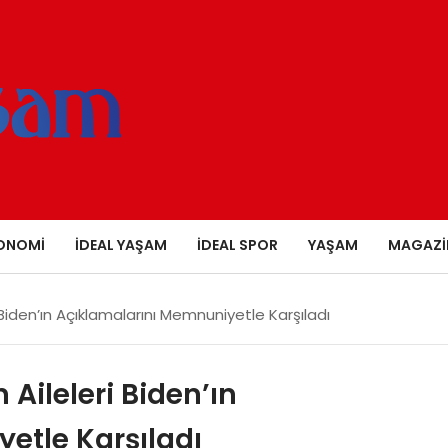
ONOMI
İDEAL YAŞAM
İDEAL SPOR
YAŞAM
MAGAZI
eri Biden’ın Açıklamalarını Memnuniyetle Karşıladı
n Aileleri Biden’ın
etle Karşıladı