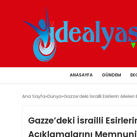
ANASAYFA
GÜNDEM
EK
Ana Sayfa
Dünya
Gazze’deki İsrailli Esirlerin Ailel
Gazze’deki İsrailli Esirleri
Açıklamalarını Memnuniy