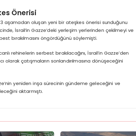
kes Önerisi
n, 3 aşamadan oluşan yeni bir ateşkes önerisi sunduğunu
cinde, İsrail’in Gazze’deki yerleşim yerlerinden çekilmeyi ve
erbest bırakılmasını öngördüğünü söylemişti.
nlı rehinelerin serbest bırakılacağını, İsrail’in Gazze’den
lıcı olarak çatışmaların sonlandırılmasına dönüşeceğini
’nin yeniden inşa sürecinin gündeme geleceğini ve
leceğini aktarmıştı.