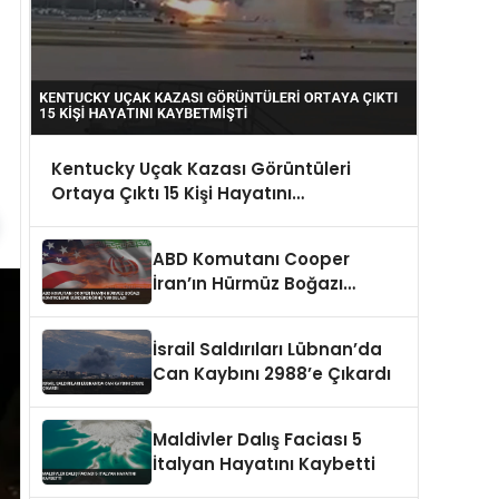
Kentucky Uçak Kazası Görüntüleri
Ortaya Çıktı 15 Kişi Hayatını
Kaybetmişti
ABD Komutanı Cooper
İran’ın Hürmüz Boğazı
Kontrolünü Sürdürdüğünü
Vurguladı
İsrail Saldırıları Lübnan’da
Can Kaybını 2988’e Çıkardı
Maldivler Dalış Faciası 5
İtalyan Hayatını Kaybetti