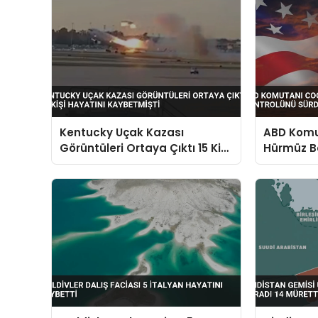
Kentucky Uçak Kazası
ABD Komut
Görüntüleri Ortaya Çıktı 15 Kişi
Hürmüz B
Hayatını Kaybetmişti
Sürdürdü