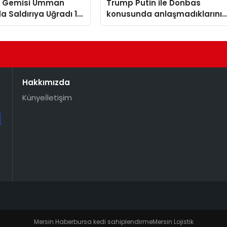
n Gemisi Umman
Trump Putin ile Donbas
da Saldırıya Uğradı 14
konusunda anlaşmadıklarını
t Kurtarıldı
belirtti
Hakkımızda
Künye
İletişim
Mersin Haber
bursa kedi sahiplendirme
Mersin Lojistik