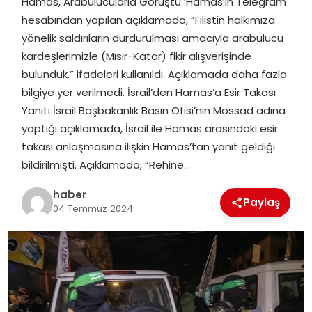
Hamas, Arabulucularla Görüştü ‘Hamas’ın Telegram
YAŞAM
hesabından yapılan açıklamada, “Filistin halkımıza
yönelik saldırıların durdurulması amacıyla arabulucu
MAGAZIN
kardeşlerimizle (Mısır-Katar) fikir alışverişinde
bulunduk.” ifadeleri kullanıldı. Açıklamada daha fazla
SAĞLIK
bilgiye yer verilmedi. İsrail’den Hamas’a Esir Takası
Yanıtı İsrail Başbakanlık Basın Ofisi’nin Mossad adına
SOSYAL HABER
yaptığı açıklamada, İsrail ile Hamas arasındaki esir
takası anlaşmasına ilişkin Hamas’tan yanıt geldiği
bildirilmişti. Açıklamada, “Rehine…
haber
Paylaş
04 Temmuz 2024