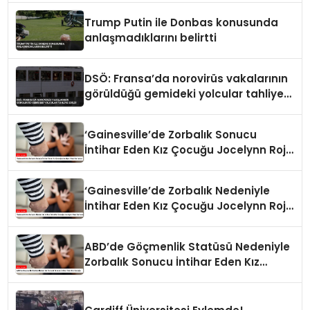
Trump Putin ile Donbas konusunda
anlaşmadıklarını belirtti
DSÖ: Fransa’da norovirüs vakalarının
görüldüğü gemideki yolcular tahliye
edildi
‘Gainesville’de Zorbalık Sonucu
İntihar Eden Kız Çocuğu Jocelynn Rojo
Carranza’
‘Gainesville’de Zorbalık Nedeniyle
İntihar Eden Kız Çocuğu Jocelynn Rojo
Carranza’
ABD’de Göçmenlik Statüsü Nedeniyle
Zorbalık Sonucu İntihar Eden Kız
Çocuğu