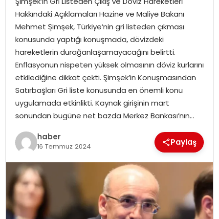
Şimşek’in Gri Listeden Çıkış ve Döviz Hareketleri
YAŞAM
Hakkındaki Açıklamaları Hazine ve Maliye Bakanı
Mehmet Şimşek, Türkiye’nin gri listeden çıkması
MAGAZIN
konusunda yaptığı konuşmada, dövizdeki
hareketlerin durağanlaşamayacağını belirtti.
SAĞLIK
Enflasyonun nispeten yüksek olmasının döviz kurlarını
etkilediğine dikkat çekti. Şimşek’in Konuşmasından
SOSYAL HABER
Satırbaşları Gri liste konusunda en önemli konu
uygulamada etkinlikti. Kaynak girişinin mart
sonundan bugüne net bazda Merkez Bankası’nın…
haber
Paylaş
16 Temmuz 2024