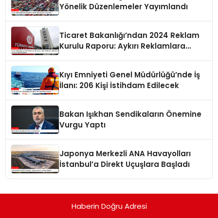
Yönelik Düzenlemeler Yayımlandı
Ticaret Bakanlığı’ndan 2024 Reklam
Kurulu Raporu: Aykırı Reklamlara
Milyonlarca Lira Cezai İşlem Uygulandı
Kıyı Emniyeti Genel Müdürlüğü’nde İş
İlanı: 206 Kişi İstihdam Edilecek
Bakan Işıkhan Sendikaların Önemine
Vurgu Yaptı
Japonya Merkezli ANA Havayolları
İstanbul’a Direkt Uçuşlara Başladı
Haberin Doğru Adresi